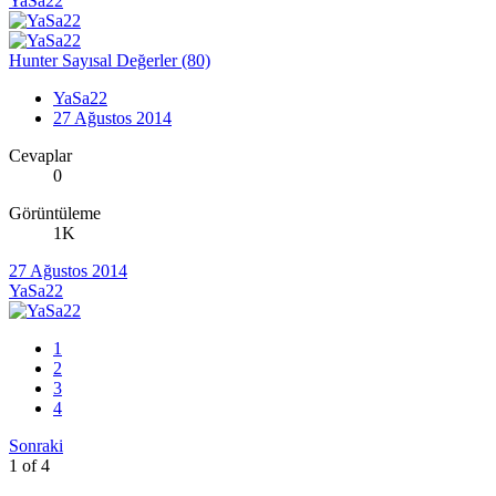
YaSa22
Hunter Sayısal Değerler (80)
YaSa22
27 Ağustos 2014
Cevaplar
0
Görüntüleme
1K
27 Ağustos 2014
YaSa22
1
2
3
4
Sonraki
1 of 4