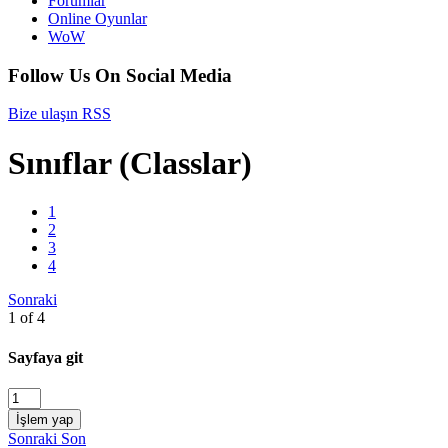
Forumlar
Online Oyunlar
WoW
Follow Us On Social Media
Bize ulaşın
RSS
Sınıflar (Classlar)
1
2
3
4
Sonraki
1 of 4
Sayfaya git
İşlem yap
Sonraki
Son