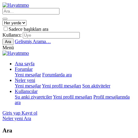
Sadece başlıkları ara
Kullanıcı:
Gelişmiş Arama…
Ara
Menü
Ana sayfa
Forumlar
Yeni mesajlar
Forumlarda ara
Neler yeni
Yeni mesajlar
Yeni profil mesajları
Son aktiviteler
Kullanıcılar
Şu anki ziyaretçiler
Yeni profil mesajları
Profil mesajlarında
ara
Giriş yap
Kayıt ol
Neler yeni
Ara
Ara