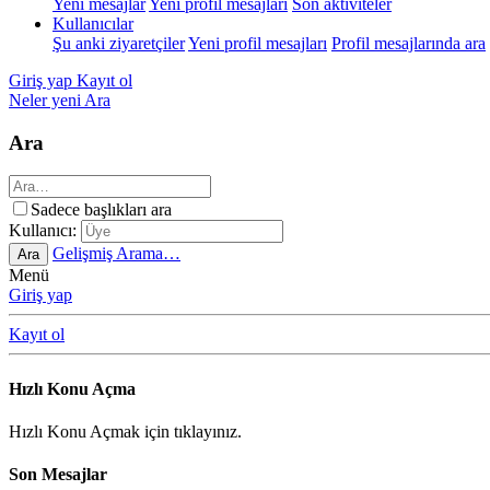
Yeni mesajlar
Yeni profil mesajları
Son aktiviteler
Kullanıcılar
Şu anki ziyaretçiler
Yeni profil mesajları
Profil mesajlarında ara
Giriş yap
Kayıt ol
Neler yeni
Ara
Ara
Sadece başlıkları ara
Kullanıcı:
Gelişmiş Arama…
Ara
Menü
Giriş yap
Kayıt ol
Hızlı Konu Açma
Hızlı Konu Açmak için tıklayınız.
Son Mesajlar