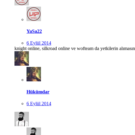
YaSa22
6 Eylül 2014
knight online, silkroad online ve wofteam da yetkilerin alımasın
Hükümdar
6 Eylül 2014