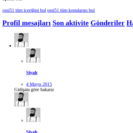
ossi51 tüm içeriğini bul
ossi51 tüm konularını bul
Profil mesajları
Son aktivite
Gönderiler
H
Siyah
4 Mayıs 2015
Gidişata göre bakarız
Siyah