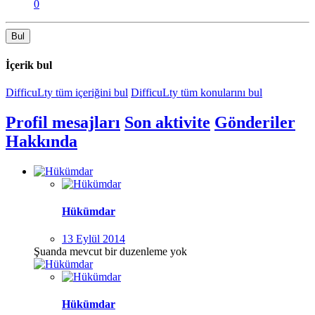
0
Bul
İçerik bul
DifficuLty tüm içeriğini bul
DifficuLty tüm konularını bul
Profil mesajları
Son aktivite
Gönderiler
Hakkında
Hükümdar
13 Eylül 2014
Şuanda mevcut bir duzenleme yok
Hükümdar