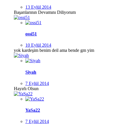
13 Eylül 2014
Başarılarının Devamını Diliyorum
ossi51
10 Eylül 2014
​yok kardeşim benim deil ama bende gm yim
Siyah
7 Eylül 2014
Hayırlı Olsun
YaSa22
7 Eylül 2014