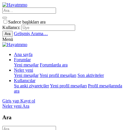
Sadece başlıkları ara
Kullanıcı:
Gelişmiş Arama…
Ara
Menü
Ana sayfa
Forumlar
Yeni mesajlar
Forumlarda ara
Neler yeni
Yeni mesajlar
Yeni profil mesajları
Son aktiviteler
Kullanıcılar
Şu anki ziyaretçiler
Yeni profil mesajları
Profil mesajlarında
ara
Giriş yap
Kayıt ol
Neler yeni
Ara
Ara