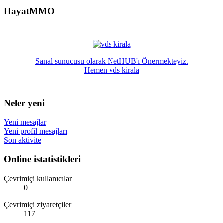
HayatMMO
Sanal sunucusu olarak NetHUB'ı Önermekteyiz.
Hemen vds kirala
Neler yeni
Yeni mesajlar
Yeni profil mesajları
Son aktivite
Online istatistikleri
Çevrimiçi kullanıcılar
0
Çevrimiçi ziyaretçiler
117