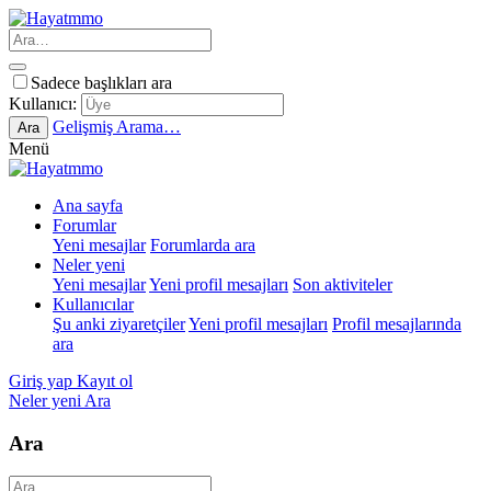
Sadece başlıkları ara
Kullanıcı:
Gelişmiş Arama…
Ara
Menü
Ana sayfa
Forumlar
Yeni mesajlar
Forumlarda ara
Neler yeni
Yeni mesajlar
Yeni profil mesajları
Son aktiviteler
Kullanıcılar
Şu anki ziyaretçiler
Yeni profil mesajları
Profil mesajlarında
ara
Giriş yap
Kayıt ol
Neler yeni
Ara
Ara