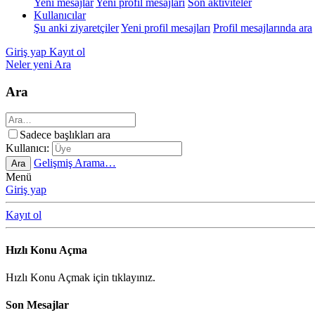
Yeni mesajlar
Yeni profil mesajları
Son aktiviteler
Kullanıcılar
Şu anki ziyaretçiler
Yeni profil mesajları
Profil mesajlarında ara
Giriş yap
Kayıt ol
Neler yeni
Ara
Ara
Sadece başlıkları ara
Kullanıcı:
Gelişmiş Arama…
Ara
Menü
Giriş yap
Kayıt ol
Hızlı Konu Açma
Hızlı Konu Açmak için tıklayınız.
Son Mesajlar