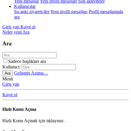
Yeni mesajlar
Yeni profil mesajları
Son aktiviteler
Kullanıcılar
Şu anki ziyaretçiler
Yeni profil mesajları
Profil mesajlarında
ara
Giriş yap
Kayıt ol
Neler yeni
Ara
Ara
Sadece başlıkları ara
Kullanıcı:
Gelişmiş Arama…
Ara
Menü
Giriş yap
Kayıt ol
Hızlı Konu Açma
Hızlı Konu Açmak için tıklayınız.