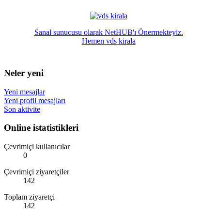
Sanal sunucusu olarak NetHUB'ı Önermekteyiz.
Hemen vds kirala
Neler yeni
Yeni mesajlar
Yeni profil mesajları
Son aktivite
Online istatistikleri
Çevrimiçi kullanıcılar
0
Çevrimiçi ziyaretçiler
142
Toplam ziyaretçi
142