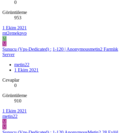
0
Görüntüleme
953
1 Ekim 2021
mt2emekpvp
M
M
Sunucu (Vps-Dedicated) :
1-120 | Anonymousmetin2 Farmlık
Server
metin22
1 Ekim 2021
Cevaplar
0
Görüntüleme
910
1 Ekim 2021
metin22
M
M
Sunucu (Vps-Dedicated) :
1-120 AnonymousMetin2 28 Eylül