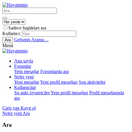
Sadece başlıkları ara
Kullanıcı:
Gelişmiş Arama…
Ara
Menü
Ana sayfa
Forumlar
Yeni mesajlar
Forumlarda ara
Neler yeni
Yeni mesajlar
Yeni profil mesajları
Son aktiviteler
Kullanıcılar
Şu anki ziyaretçiler
Yeni profil mesajları
Profil mesajlarında
ara
Giriş yap
Kayıt ol
Neler yeni
Ara
Ara