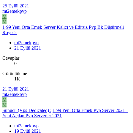
25 Eylül 2021
mt2emekpvp
M
M
1-99 Yeni Orta Emek Server Kalıcı ve Editsiz Pvp Bk Düşürmeli
Royes2
mt2emekpvp
21 Eylül 2021
Cevaplar
0
Görüntüleme
1K
21 Eylül 2021
mt2emekpvp
M
M
Sunucu (Vps-Dedicated) :
1-99 Yeni Orta Emek Pvp Server 2021 -
Yeni Açılan Pvp Serverler 2021
mt2emekpvp
19 Eylül 2021