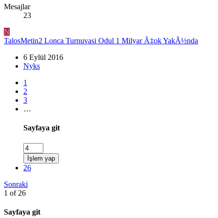
Mesajlar
23
N
TalosMetin2 Lonca Turnuvasi Odul 1 Milyar Ã‡ok YakÃ½nda
6 Eylül 2016
Nyks
1
2
3
…
Sayfaya git
İşlem yap
26
Sonraki
1 of 26
Sayfaya git