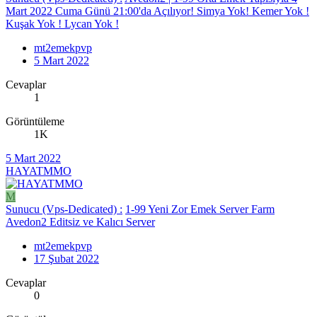
Mart 2022 Cuma Günü 21:00'da Açılıyor! Simya Yok! Kemer Yok !
Kuşak Yok ! Lycan Yok !
mt2emekpvp
5 Mart 2022
Cevaplar
1
Görüntüleme
1K
5 Mart 2022
HAYATMMO
M
Sunucu (Vps-Dedicated) :
1-99 Yeni Zor Emek Server Farm
Avedon2 Editsiz ve Kalıcı Server
mt2emekpvp
17 Şubat 2022
Cevaplar
0