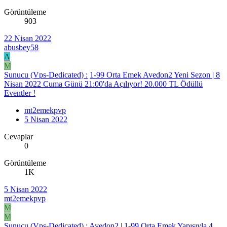
Görüntüleme
903
22 Nisan 2022
abusbey58
A
M
Sunucu (Vps-Dedicated) :
1-99 Orta Emek Avedon2 Yeni Sezon | 8
Nisan 2022 Cuma Günü 21:00'da Açılıyor! 20.000 TL Ödüllü
Eventler !
mt2emekpvp
5 Nisan 2022
Cevaplar
0
Görüntüleme
1K
5 Nisan 2022
mt2emekpvp
M
M
Sunucu (Vps-Dedicated) :
Avedon2 | 1-99 Orta Emek Yapısıyla 4