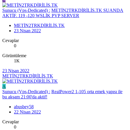
Sunucu (Vps-Dedicated) :
METİN2TRKDİRİLİS.TK SUANDA
AKTİF. 119 -120 WSLİK PVP SERVER
METİN2TRKDİRİLİŞ.TK
23 Nisan 2022
Cevaplar
0
Görüntüleme
1K
23 Nisan 2022
METİN2TRKDİRİLİŞ.TK
A
Sunucu (Vps-Dedicated) :
RealPower2 1-105 orta emek yapısı ile
bu akşam 21:00'da aktif!
abusbey58
22 Nisan 2022
Cevaplar
0