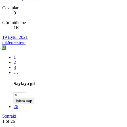
Cevaplar
0
Görüntüleme
1K
19 Eylül 2021
mt2emekpvp
M
1
2
3
…
Sayfaya git
İşlem yap
26
Sonraki
1 of 26