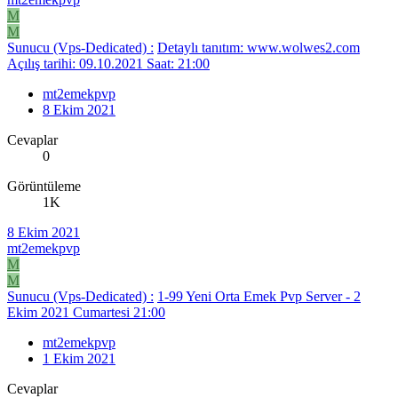
M
M
Sunucu (Vps-Dedicated) :
Detaylı tanıtım: www.wolwes2.com
Açılış tarihi: 09.10.2021 Saat: 21:00
mt2emekpvp
8 Ekim 2021
Cevaplar
0
Görüntüleme
1K
8 Ekim 2021
mt2emekpvp
M
M
Sunucu (Vps-Dedicated) :
1-99 Yeni Orta Emek Pvp Server - 2
Ekim 2021 Cumartesi 21:00
mt2emekpvp
1 Ekim 2021
Cevaplar