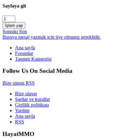
Sayfaya git
İşlem yap
Sonraki
Son
Buraya mesaj yazmak için üye olmanız gereklidir.
Ana sayfa
Forumlar
Tanıtım Katagorisi
Follow Us On Social Media
Bize ulaşın
RSS
Bize ulaşın
Şartlar ve kurallar
Gizlilik politikası
Yardım
Ana sayfa
RSS
HayatMMO