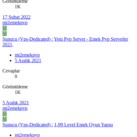
Görüntüleme
1K
17 Şubat 2022
mt2emekpvp
M
M
Sunucu (Vps-Dedicated) :
Yeni Pvp Server - Emek Pvp Serverler
2021,
mt2emekpvp
5 Aralık 2021
Cevaplar
0
Görüntüleme
1K
5 Aralık 2021
mt2emekpvp
M
M
Sunucu (Vps-Dedicated) :
1-99 Level Emek Oyun Yapısı
mt2emekpvp