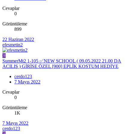
Cevaplar
0
Görüntüleme
899
22 Haziran 2022
efesmetin2
C
SummerMt2 1-105 ✅NEW SCHOOL ( 09.05.2022 21.00 DA
ACILIŞ ) GİRİŞE ÖZEL [900] EPLİK KOSTUM HEDİYE
cerdo123
7 Mayıs 2022
Cevaplar
0
Görüntüleme
1K
7 Mayıs 2022
cerdo123
C