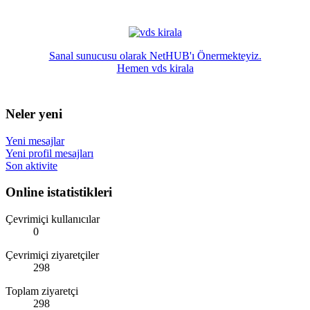
Sanal sunucusu olarak NetHUB'ı Önermekteyiz.
Hemen vds kirala
Neler yeni
Yeni mesajlar
Yeni profil mesajları
Son aktivite
Online istatistikleri
Çevrimiçi kullanıcılar
0
Çevrimiçi ziyaretçiler
298
Toplam ziyaretçi
298