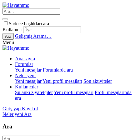
Sadece başlıkları ara
Kullanıcı:
Gelişmiş Arama…
Ara
Menü
Ana sayfa
Forumlar
Yeni mesajlar
Forumlarda ara
Neler yeni
Yeni mesajlar
Yeni profil mesajları
Son aktiviteler
Kullanıcılar
Şu anki ziyaretçiler
Yeni profil mesajları
Profil mesajlarında
ara
Giriş yap
Kayıt ol
Neler yeni
Ara
Ara