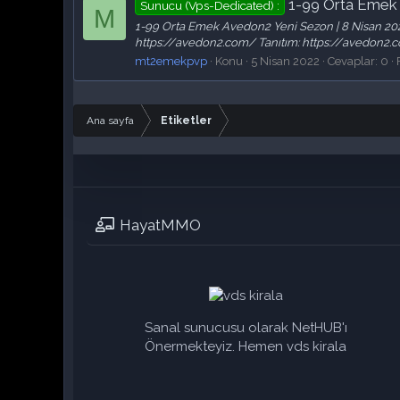
1-99 Orta Emek 
Sunucu (Vps-Dedicated) :
M
1-99 Orta Emek Avedon2 Yeni Sezon | 8 Nisan 202
https://avedon2.com/ Tanıtım: https://avedon2.c
mt2emekpvp
Konu
5 Nisan 2022
Cevaplar: 0
Ana sayfa
Etiketler
HayatMMO
Sanal sunucusu olarak NetHUB'ı
Önermekteyiz. Hemen vds kirala