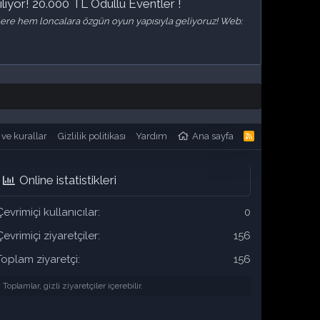
ıyor! 20.000 TL Ödüllü Eventler !
lere hem loncalara özgün oyun yapısıyla geliyoruz! Web:
 ve kurallar
Gizlilik politikası
Yardım
Ana sayfa
R
S
S
Online istatistikleri
Çevrimiçi kullanıcılar
0
Çevrimiçi ziyaretçiler
156
Toplam ziyaretçi
156
Toplamlar, gizli ziyaretçiler içerebilir.