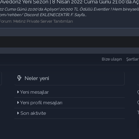
Avedon2 Yeni Sezon | 8 Nisan 2022 Cuma Günü 21:00'da Açıl
2 Cuma Günü 21:00'da Açılıyor! 20.000 TL Ödüllü Eventler ! Hem bireysel
om/rehber/ Discord: EKLENECEKTİR. F. Sayfa...
Forum:
Metin2 Private Server Tanıtımları
Bize ulaşın
Şartlar
Neler yeni
Yeni mesajlar
Yeni profil mesajları
Son aktivite