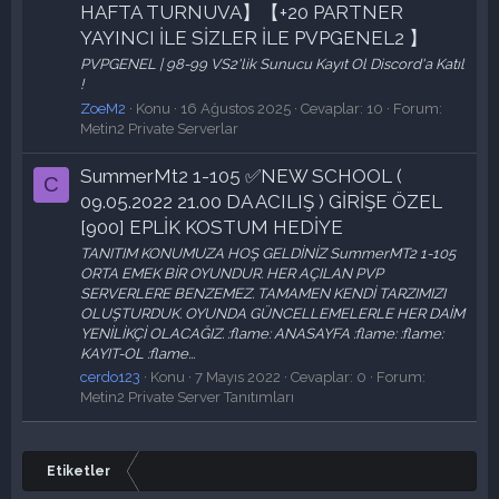
HAFTA TURNUVA】【+20 PARTNER
YAYINCI İLE SİZLER İLE PVPGENEL2 】
PVPGENEL | 98-99 VS2'lik Sunucu Kayıt Ol Discord'a Katıl
!
ZoeM2
Konu
16 Ağustos 2025
Cevaplar: 10
Forum:
Metin2 Private Serverlar
SummerMt2 1-105 ✅NEW SCHOOL (
C
09.05.2022 21.00 DA ACILIŞ ) GİRİŞE ÖZEL
[900] EPLİK KOSTUM HEDİYE
TANITIM KONUMUZA HOŞ GELDİNİZ SummerMT2 1-105
ORTA EMEK BİR OYUNDUR. HER AÇILAN PVP
SERVERLERE BENZEMEZ. TAMAMEN KENDİ TARZIMIZI
OLUŞTURDUK. OYUNDA GÜNCELLEMELERLE HER DAİM
YENİLİKÇİ OLACAĞIZ. :flame: ANASAYFA :flame: :flame:
KAYIT-OL :flame...
cerdo123
Konu
7 Mayıs 2022
Cevaplar: 0
Forum:
Metin2 Private Server Tanıtımları
Etiketler