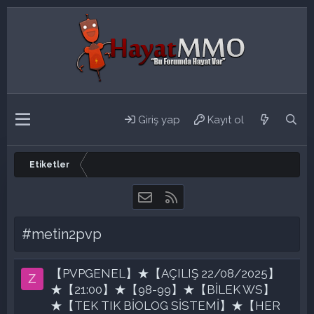
Giriş yap
Kayıt ol
Etiketler
Bize ulaşın
RSS
#metin2pvp
【PVPGENEL】★【AÇILIŞ 22/08/2025】
Z
★【21:00】★【98-99】★【BİLEK WS】
★【TEK TIK BİOLOG SİSTEMİ】★【HER