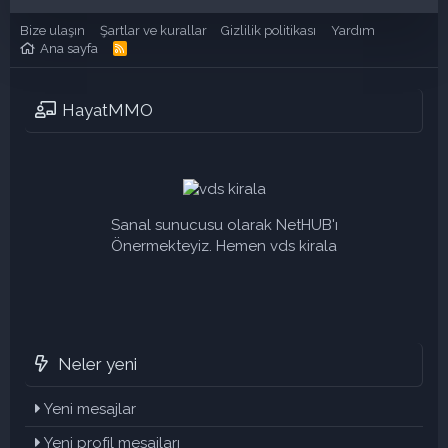
Bize ulaşın
Şartlar ve kurallar
Gizlilik politikası
Yardım
Ana sayfa
R
S
S
HayatMMO
Sanal sunucusu olarak NetHUB'ı
Önermekteyiz. Hemen vds kirala
Neler yeni
Yeni mesajlar
Yeni profil mesajları