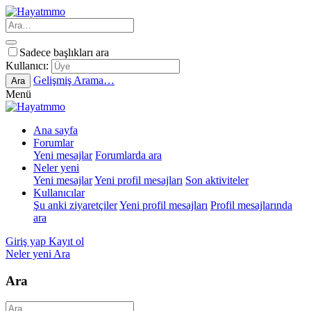
Sadece başlıkları ara
Kullanıcı:
Gelişmiş Arama…
Ara
Menü
Ana sayfa
Forumlar
Yeni mesajlar
Forumlarda ara
Neler yeni
Yeni mesajlar
Yeni profil mesajları
Son aktiviteler
Kullanıcılar
Şu anki ziyaretçiler
Yeni profil mesajları
Profil mesajlarında
ara
Giriş yap
Kayıt ol
Neler yeni
Ara
Ara