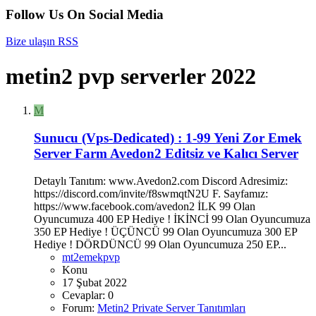
Follow Us On Social Media
Bize ulaşın
RSS
metin2 pvp serverler 2022
M
Sunucu (Vps-Dedicated) :
1-99 Yeni Zor Emek
Server Farm Avedon2 Editsiz ve Kalıcı Server
Detaylı Tanıtım: www.Avedon2.com Discord Adresimiz:
https://discord.com/invite/f8swmqtN2U F. Sayfamız:
https://www.facebook.com/avedon2 İLK 99 Olan
Oyuncumuza 400 EP Hediye ! İKİNCİ 99 Olan Oyuncumuza
350 EP Hediye ! ÜÇÜNCÜ 99 Olan Oyuncumuza 300 EP
Hediye ! DÖRDÜNCÜ 99 Olan Oyuncumuza 250 EP...
mt2emekpvp
Konu
17 Şubat 2022
Cevaplar: 0
Forum:
Metin2 Private Server Tanıtımları