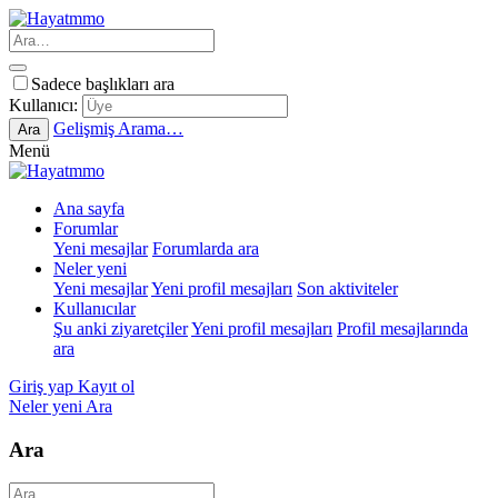
Sadece başlıkları ara
Kullanıcı:
Gelişmiş Arama…
Ara
Menü
Ana sayfa
Forumlar
Yeni mesajlar
Forumlarda ara
Neler yeni
Yeni mesajlar
Yeni profil mesajları
Son aktiviteler
Kullanıcılar
Şu anki ziyaretçiler
Yeni profil mesajları
Profil mesajlarında
ara
Giriş yap
Kayıt ol
Neler yeni
Ara
Ara