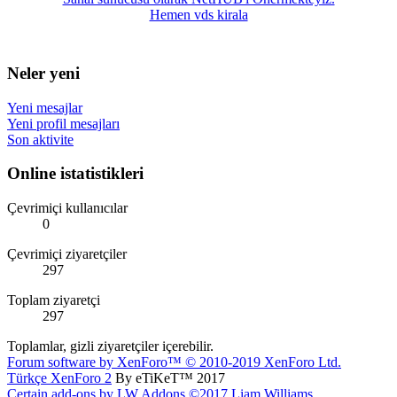
Hemen vds kirala
Neler yeni
Yeni mesajlar
Yeni profil mesajları
Son aktivite
Online istatistikleri
Çevrimiçi kullanıcılar
0
Çevrimiçi ziyaretçiler
297
Toplam ziyaretçi
297
Toplamlar, gizli ziyaretçiler içerebilir.
Forum software by XenForo™
© 2010-2019 XenForo Ltd.
Türkçe XenForo 2
By eTiKeT™ 2017
Certain add-ons by LW Addons
©2017 Liam Williams.