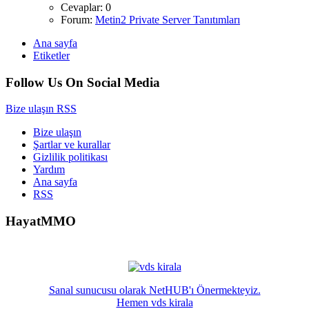
Cevaplar: 0
Forum:
Metin2 Private Server Tanıtımları
Ana sayfa
Etiketler
Follow Us On Social Media
Bize ulaşın
RSS
Bize ulaşın
Şartlar ve kurallar
Gizlilik politikası
Yardım
Ana sayfa
RSS
HayatMMO
Sanal sunucusu olarak NetHUB'ı Önermekteyiz.
Hemen vds kirala