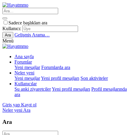
Sadece başlıkları ara
Kullanıcı:
Gelişmiş Arama…
Ara
Menü
Ana sayfa
Forumlar
Yeni mesajlar
Forumlarda ara
Neler yeni
Yeni mesajlar
Yeni profil mesajları
Son aktiviteler
Kullanıcılar
Şu anki ziyaretçiler
Yeni profil mesajları
Profil mesajlarında
ara
Giriş yap
Kayıt ol
Neler yeni
Ara
Ara