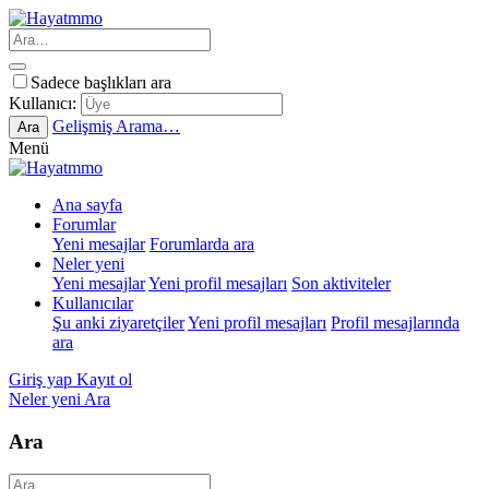
Sadece başlıkları ara
Kullanıcı:
Gelişmiş Arama…
Ara
Menü
Ana sayfa
Forumlar
Yeni mesajlar
Forumlarda ara
Neler yeni
Yeni mesajlar
Yeni profil mesajları
Son aktiviteler
Kullanıcılar
Şu anki ziyaretçiler
Yeni profil mesajları
Profil mesajlarında
ara
Giriş yap
Kayıt ol
Neler yeni
Ara
Ara