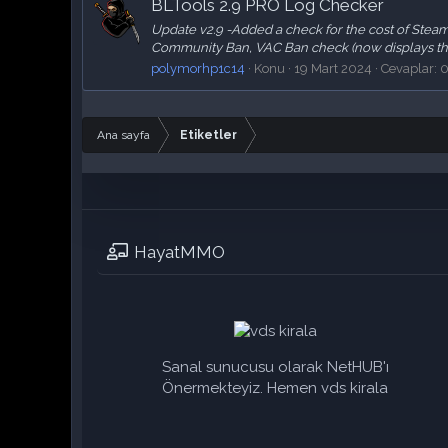
BLTools 2.9 PRO Log Checker
Update v2.9 -Added a check for the cost of Steam
Community Ban, VAC Ban check (now displays the
polymorhp1c14
Konu
19 Mart 2024
Cevaplar: 
Ana sayfa
Etiketler
HayatMMO
Sanal sunucusu olarak NetHUB'ı
Önermekteyiz. Hemen vds kirala