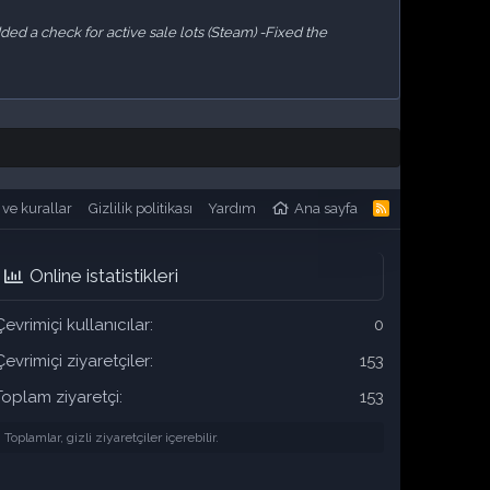
ed a check for active sale lots (Steam) -Fixed the
 ve kurallar
Gizlilik politikası
Yardım
Ana sayfa
R
S
S
Online istatistikleri
Çevrimiçi kullanıcılar
0
Çevrimiçi ziyaretçiler
153
Toplam ziyaretçi
153
Toplamlar, gizli ziyaretçiler içerebilir.