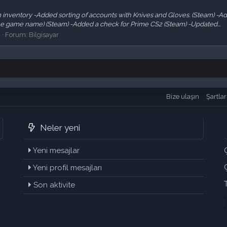
 inventory -Added sorting of accounts with Knives and Gloves. (Steam) -Add
 game name) (Steam) -Added a check for Prime CS2 (Steam) -Updated...
0
Forum:
Bilgisayar
Bize ulaşın
Şartlar
Neler yeni
Yeni mesajlar
Yeni profil mesajları
Son aktivite