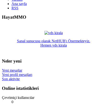
Ana sayfa
RSS
HayatMMO
Sanal sunucusu olarak NetHUB'ı Önermekteyiz.
Hemen vds kirala
Neler yeni
Yeni mesajlar
Yeni profil mesajları
Son aktivite
Online istatistikleri
Çevrimiçi kullanıcılar
0