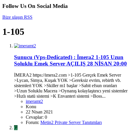
Follow Us On Social Media
Bize ulaşın
RSS
1-105
Sunucu (Vps-Dedicated) :
İmera2 1-105 Uzun
Soluklu Emek Server AÇILIŞ 28 NİSAN 20:00
İMERA2 https://imera2.com >1-105 Gerçek Emek Server
>Lycan, Simya, Kuşak YOK >Gereksiz evrim, rebirth vb.
sistemleri YOK >Skiller m1 başlar >Sabit efsun oranları
>Uzun Soluklu Macera >Oynanış kolaylaştırıcı yeni sistemler
>Hızlı statü sistemi >K Envanteri sistemi >Boss...
imeramt2
Konu
22 Nisan 2021
Cevaplar: 0
Forum:
Metin2 Private Server Tanıtımları
G