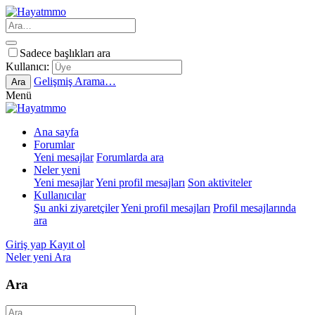
Sadece başlıkları ara
Kullanıcı:
Gelişmiş Arama…
Ara
Menü
Ana sayfa
Forumlar
Yeni mesajlar
Forumlarda ara
Neler yeni
Yeni mesajlar
Yeni profil mesajları
Son aktiviteler
Kullanıcılar
Şu anki ziyaretçiler
Yeni profil mesajları
Profil mesajlarında
ara
Giriş yap
Kayıt ol
Neler yeni
Ara
Ara