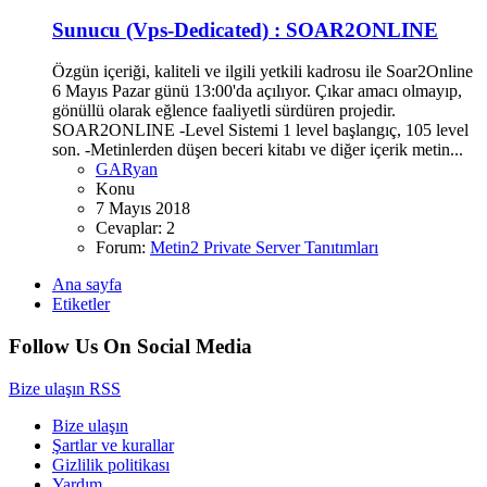
Sunucu (Vps-Dedicated) :
SOAR2ONLINE
Özgün içeriği, kaliteli ve ilgili yetkili kadrosu ile Soar2Online
6 Mayıs Pazar günü 13:00'da açılıyor. Çıkar amacı olmayıp,
gönüllü olarak eğlence faaliyetli sürdüren projedir.
SOAR2ONLINE -Level Sistemi 1 level başlangıç, 105 level
son. -Metinlerden düşen beceri kitabı ve diğer içerik metin...
GARyan
Konu
7 Mayıs 2018
Cevaplar: 2
Forum:
Metin2 Private Server Tanıtımları
Ana sayfa
Etiketler
Follow Us On Social Media
Bize ulaşın
RSS
Bize ulaşın
Şartlar ve kurallar
Gizlilik politikası
Yardım