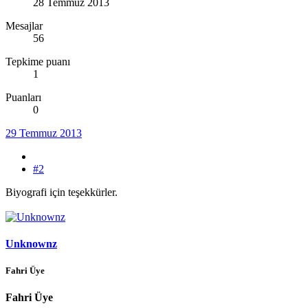
28 Temmuz 2013
Mesajlar
56
Tepkime puanı
1
Puanları
0
29 Temmuz 2013
#2
Biyografi için teşekkürler.
Unknownz
Fahri Üye
Fahri Üye