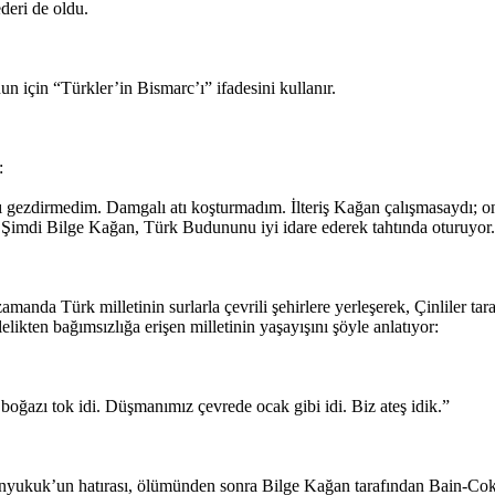
deri de oldu.
onun için “Türkler’in Bismarc’ı” ifadesini kullanır.
:
anı gezdirmedim. Damgalı atı koşturmadım. İlteriş Kağan çalışmasaydı; o
ım. Şimdi Bilge Kağan, Türk Budununu iyi idare ederek tahtında oturuyor
nda Türk milletinin surlarla çevrili şehirlere yerleşerek, Çinliler tar
likten bağımsızlığa erişen milletinin yaşayışını şöyle anlatıyor:
ğazı tok idi. Düşmanımız çevrede ocak gibi idi. Biz ateş idik.”
nyukuk’un hatırası, ölümünden sonra Bilge Kağan tarafından Bain-Cokt