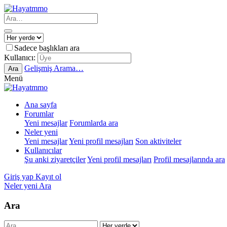
Sadece başlıkları ara
Kullanıcı:
Gelişmiş Arama…
Ara
Menü
Ana sayfa
Forumlar
Yeni mesajlar
Forumlarda ara
Neler yeni
Yeni mesajlar
Yeni profil mesajları
Son aktiviteler
Kullanıcılar
Şu anki ziyaretçiler
Yeni profil mesajları
Profil mesajlarında ara
Giriş yap
Kayıt ol
Neler yeni
Ara
Ara