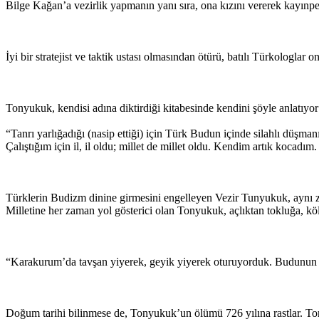
Bilge Kağan’a vezirlik yapmanın yanı sıra, ona kızını vererek kayınpe
İyi bir stratejist ve taktik ustası olmasından ötürü, batılı Türkologlar 
Tonyukuk, kendisi adına diktirdiği kitabesinde kendini şöyle anlatıyor
“Tanrı yarlığadığı (nasip ettiği) için Türk Budun içinde silahlı düşm
Çalıştığım için il, il oldu; millet de millet oldu. Kendim artık kocad
Türklerin Budizm dinine girmesini engelleyen Vezir Tunyukuk, aynı zama
Milletine her zaman yol gösterici olan Tonyukuk, açlıktan tokluğa, köle
“Karakurum’da tavşan yiyerek, geyik yiyerek oturuyorduk. Budunun bo
Doğum tarihi bilinmese de, Tonyukuk’un ölümü 726 yılına rastlar. To