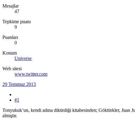
Mesajlar
47
Tepkime puanı
9
Puanları
0
Konum
Universe
Web sitesi
www.twitter.com
29 Temmuz 2013
#1
Tonyukuk’un, kendi adına diktirdiği kitabesinden; Göktürkler, Juan Ju
almıştır.