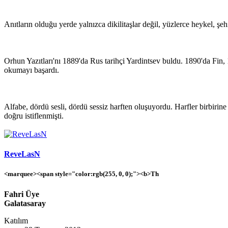
Anıtların olduğu yerde yalnızca dikilitaşlar değil, yüzlerce heykel, şehi
Orhun Yazıtları'nı 1889'da Rus tarihçi Yardintsev buldu. 1890'da Fin,
okumayı başardı.
Alfabe, dördü sesli, dördü sessiz harften oluşuyordu. Harfler birbirine
doğru istiflenmişti.
ReveLasN
<marquee><span style="color:rgb(255, 0, 0);"><b>Th
Fahri Üye
Galatasaray
Katılım