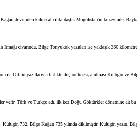
 Kağan devrinden kalma altı dikilitaştır. Moğolistan'ın kuzeyinde, B
 Irmağı civarında, Bilge Tonyukuk yazıtları ise yaklaşık 360 kilometr
 da Orhun yazıtlarıyla birlikte düşünülmesi, anılması Kültigin ve Bilg
lgiler verir. Türk ve Türkçe adı, ilk kez Doğu Göktürkler dönemine ait bu 
, Kültigin 732, Bilge Kağan 735 yılında dikilmiştir. Kültigin yazıtı, Bil