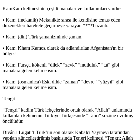
KamKam kelimesinin çeşitli manaları ve kullanımları vardır:
• Kam; (mekanik) Mekanikte sırası ile kendisine temas eden
düzenekleri harekete geçirmeye yarayan ****l uzantı.
• Kam; (din) Türk şamanizminde şaman.
• Kam; Kham Kamoz olarak da adlandırılan Afganistan'ın bir
bölgesi.
• Kâm; Farsça kökenli “dilek” “zevk” “mutluluk” “tat” gibi
manalara gelen kelime isim.
• Kam; (osmanlıca) Eski dilde “zaman” “devre” “yüzyıl” gibi
manalara gelen kelime isim.
Tengri
“Tengri” kadim Türk lehçelerinde ortak olarak “Allah” anlamında
kullanılan kelimenin Türkiye Türkçesinde “Tanrı” sözüne evrilmiş
öncülüdür.
Divân-ı Lügati’t-Türk’ün son olarak Kabalcı Yayınevi tarafından
yapılan güncelleştirilmiş baskısında Tengri kelimesi “Tengri: Allah