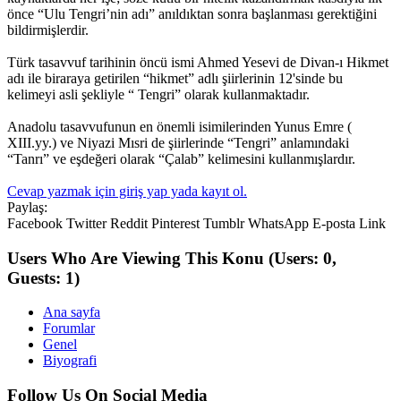
önce “Ulu Tengri’nin adı” anıldıktan sonra başlanması gerektiğini
bildirmişlerdir.
Türk tasavvuf tarihinin öncü ismi Ahmed Yesevi de Divan-ı Hikmet
adı ile biraraya getirilen “hikmet” adlı şiirlerinin 12'sinde bu
kelimeyi asli şekliyle “ Tengri” olarak kullanmaktadır.
Anadolu tasavvufunun en önemli isimilerinden Yunus Emre (
XIII.yy.) ve Niyazi Mısri de şiirlerinde “Tengri” anlamındaki
“Tanrı” ve eşdeğeri olarak “Çalab” kelimesini kullanmışlardır.
Cevap yazmak için giriş yap yada kayıt ol.
Paylaş:
Facebook
Twitter
Reddit
Pinterest
Tumblr
WhatsApp
E-posta
Link
Users Who Are Viewing This Konu
(Users: 0,
Guests: 1)
Ana sayfa
Forumlar
Genel
Biyografi
Follow Us On Social Media