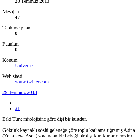
28 Temmuz 2013
Mesajlar
47
Tepkime puanı
9
Puanları
0
Konum
Universe
Web sitesi
www.twitter.com
29 Temmuz 2013
#1
Eski Türk mitolojisine göre dişi bir kurtdur.
Göktürk kaynaklı sözlü geleneğe göre toplu katliama uğramış Aşina
(Zena veya Asen) soyundan bir bebeği bir dişi kurt kurtarır emzirir