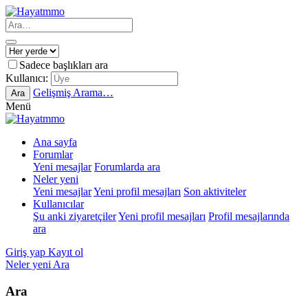
Sadece başlıkları ara
Kullanıcı:
Gelişmiş Arama…
Ara
Menü
Ana sayfa
Forumlar
Yeni mesajlar
Forumlarda ara
Neler yeni
Yeni mesajlar
Yeni profil mesajları
Son aktiviteler
Kullanıcılar
Şu anki ziyaretçiler
Yeni profil mesajları
Profil mesajlarında
ara
Giriş yap
Kayıt ol
Neler yeni
Ara
Ara