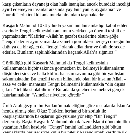
karşı çıkanların dayanağı olan halk inanışları ancak buradaki inceliği
ayırd edemeyen insanlar arasında yayılan “yanlış uygulama” ve
“hurafe”lerin tenkidi anlamında bir anlam taşımaktadır.
Kaşgarlı Mahmud 1074 yılında yazımının tamamladığı kabul edilen
eserinde Tengri kelimesinin anlamını verirken şu önemli tesbiti de
yapmaktadır: “Kafirler –Allah’ın gazabı üzerlerine olsun-göğe
“tengri” derler aynı zamanda azametli gördükleri her şeyi örneğin bir
dağı ya da bir ağacı da “tengri” olarak adlandırır ve önünde secde
ederler. Bunların sapkınlıklarından kaçarak Allah’a sığınırız.”
Görüldüğü gibi Kaşgarlı Mahmud da Tengri kelimesinin
kullanımında hiçbir sakınca görmezken bu kelimeyi kullananların
düştükleri şirk -ve hatta küfür- hatasını savunma gibi bir yanlıştan
sakınmaktadır. Bu tenzihi tavrın bilincinde olan bir insanın Allah –
azze ve celle- manasına Tengri kelimesini kullanmakla “din dışına
çıkma” tehlikesi olabilir mi? Burada da şu ebedi ve nebevi gerçek
hatırlanmalıdır: “Ameller niyetlere göredir.”
Ünlü Arab gezgin İbn Fadlan’ın naklettiğine göre o sıralarda İslam’a
henüz girmiş olan Oğuz Türkleri herhangi bir zorluk ile
karşılaştıklarında bakışlarını gökyüzüne yöneltip “Bir Tengri”
derlermiş. Başta Kaşgarlı Mahmud olmak üzere İslami dönemin tüm
yazarları Allah kasdıyla “Tengri” ismini kullandıkları gibi bütün
kaynaklarda her işe; söze kutlu bir nitelik kazandırmak kasdıyla ilk