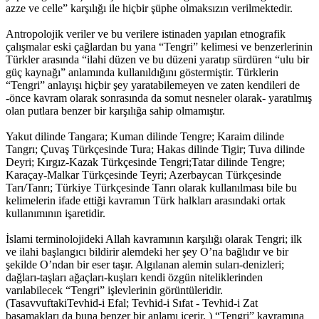
azze ve celle” karşılığı ile hiçbir şüphe olmaksızın verilmektedir.
Antropolojik veriler ve bu verilere istinaden yapılan etnografik
çalışmalar eski çağlardan bu yana “Tengri” kelimesi ve benzerlerinin
Türkler arasında “ilahi düzen ve bu düzeni yaratıp sürdüren “ulu bir
güç kaynağı” anlamında kullanıldığını göstermiştir. Türklerin
“Tengri” anlayışı hiçbir şey yaratabilemeyen ve zaten kendileri de
-önce kavram olarak sonrasında da somut nesneler olarak- yaratılmış
olan putlara benzer bir karşılığa sahip olmamıştır.
Yakut dilinde Tangara; Kuman dilinde Tengre; Karaim dilinde
Tangrı; Çuvaş Türkçesinde Tura; Hakas dilinde Tigir; Tuva dilinde
Deyri; Kırgız-Kazak Türkçesinde Tengri;Tatar dilinde Tengre;
Karaçay-Malkar Türkçesinde Teyri; Azerbaycan Türkçesinde
Tarı/Tanrı; Türkiye Türkçesinde Tanrı olarak kullanılması bile bu
kelimelerin ifade ettiği kavramın Türk halkları arasındaki ortak
kullanımının işaretidir.
İslami terminolojideki Allah kavramının karşılığı olarak Tengri; ilk
ve ilahi başlangıcı bildirir alemdeki her şey O’na bağlıdır ve bir
şekilde O’ndan bir eser taşır. Algılanan alemin suları-denizleri;
dağları-taşları ağaçları-kuşları kendi özgün niteliklerinden
varılabilecek “Tengri” işlevlerinin görüntüleridir.
(TasavvuftakiTevhid-i Efal; Tevhid-i Sıfat - Tevhid-i Zat
basamakları da buna benzer bir anlamı içerir. ) “Tengri” kavramına