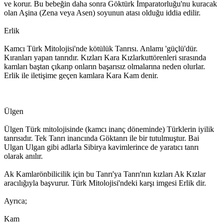
ve korur. Bu bebeğin daha sonra Göktürk İmparatorluğu'nu kuracak
olan Aşina (Zena veya Asen) soyunun atası olduğu iddia edilir.
Erlik
Kamcı Türk Mitolojisi'nde kötülük Tanrısı. Anlamı 'güçlü'dür.
Kıranları yapan tanrıdır. Kızları Kara Kızlarkuttörenleri sırasında
kamları baştan çıkarıp onların başarısız olmalarına neden olurlar.
Erlik ile iletişime geçen kamlara Kara Kam denir.
Ülgen
Ülgen Türk mitolojisinde (kamcı inanç döneminde) Türklerin iyilik
tanrısıdır. Tek Tanrı inancında Göktanrı ile bir tutulmuştur. Bai
Ulgan Ulgan gibi adlarla Sibirya kavimlerince de yaratıcı tanrı
olarak anılır.
Ak Kamlarönbilicilik için bu Tanrı'ya Tanrı'nın kızları Ak Kızlar
aracılığıyla başvurur. Türk Mitolojisi'ndeki karşı imgesi Erlik dir.
Ayrıca;
Kam