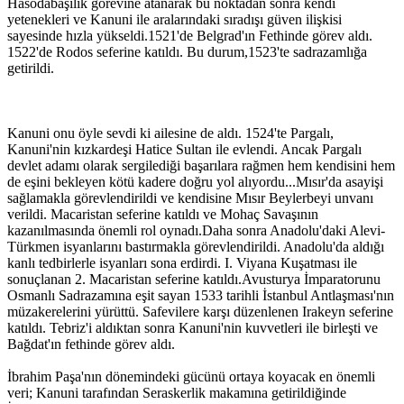
Hasodabaşılık görevine atanarak bu noktadan sonra kendi
yetenekleri ve Kanuni ile aralarındaki sıradışı güven ilişkisi
sayesinde hızla yükseldi.1521'de Belgrad'ın Fethinde görev aldı.
1522'de Rodos seferine katıldı. Bu durum,1523'te sadrazamlığa
getirildi.
Kanuni onu öyle sevdi ki ailesine de aldı. 1524'te Pargalı,
Kanuni'nin kızkardeşi Hatice Sultan ile evlendi. Ancak Pargalı
devlet adamı olarak sergilediği başarılara rağmen hem kendisini hem
de eşini bekleyen kötü kadere doğru yol alıyordu...Mısır'da asayişi
sağlamakla görevlendirildi ve kendisine Mısır Beylerbeyi unvanı
verildi. Macaristan seferine katıldı ve Mohaç Savaşının
kazanılmasında önemli rol oynadı.Daha sonra Anadolu'daki Alevi-
Türkmen isyanlarını bastırmakla görevlendirildi. Anadolu'da aldığı
kanlı tedbirlerle isyanları sona erdirdi. I. Viyana Kuşatması ile
sonuçlanan 2. Macaristan seferine katıldı.Avusturya İmparatorunu
Osmanlı Sadrazamına eşit sayan 1533 tarihli İstanbul Antlaşması'nın
müzakerelerini yürüttü. Safevilere karşı düzenlenen Irakeyn seferine
katıldı. Tebriz'i aldıktan sonra Kanuni'nin kuvvetleri ile birleşti ve
Bağdat'ın fethinde görev aldı.
İbrahim Paşa'nın dönemindeki gücünü ortaya koyacak en önemli
veri; Kanuni tarafından Seraskerlik makamına getirildiğinde