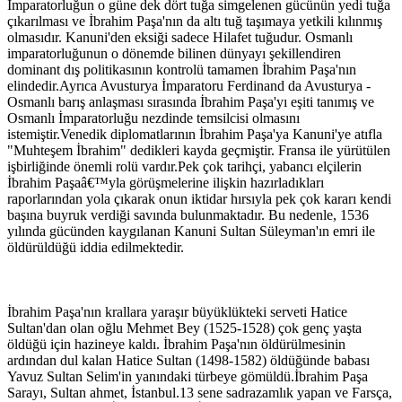
İmparatorluğun o güne dek dört tuğa simgelenen gücünün yedi tuğa
çıkarılması ve İbrahim Paşa'nın da altı tuğ taşımaya yetkili kılınmış
olmasıdır. Kanuni'den eksiği sadece Hilafet tuğudur. Osmanlı
imparatorluğunun o dönemde bilinen dünyayı şekillendiren
dominant dış politikasının kontrolü tamamen İbrahim Paşa'nın
elindedir.Ayrıca Avusturya İmparatoru Ferdinand da Avusturya -
Osmanlı barış anlaşması sırasında İbrahim Paşa'yı eşiti tanımış ve
Osmanlı İmparatorluğu nezdinde temsilcisi olmasını
istemiştir.Venedik diplomatlarının İbrahim Paşa'ya Kanuni'ye atıfla
"Muhteşem İbrahim" dedikleri kayda geçmiştir. Fransa ile yürütülen
işbirliğinde önemli rolü vardır.Pek çok tarihçi, yabancı elçilerin
İbrahim Paşaâ€™yla görüşmelerine ilişkin hazırladıkları
raporlarından yola çıkarak onun iktidar hırsıyla pek çok kararı kendi
başına buyruk verdiği savında bulunmaktadır. Bu nedenle, 1536
yılında gücünden kaygılanan Kanuni Sultan Süleyman'ın emri ile
öldürüldüğü iddia edilmektedir.
İbrahim Paşa'nın krallara yaraşır büyüklükteki serveti Hatice
Sultan'dan olan oğlu Mehmet Bey (1525-1528) çok genç yaşta
öldüğü için hazineye kaldı. İbrahim Paşa'nın öldürülmesinin
ardından dul kalan Hatice Sultan (1498-1582) öldüğünde babası
Yavuz Sultan Selim'in yanındaki türbeye gömüldü.İbrahim Paşa
Sarayı, Sultan ahmet, İstanbul.13 sene sadrazamlık yapan ve Farsça,