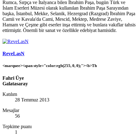
Rumca, Sırpça ve İtalyanca bilen İbrahim Paşa, bugün Türk ve
İslam Eserleri Müzesi olarak kullanılan İbrahim Paşa Sarayından
başka, İstanbul, Mekke, Selanik, Hezergrad (Razgrad) İbrahim Paşa
Camii ve Kavala'da Cami, Mescid, Mektep, Medrese Zaviye,
Hamam ve Çeşme gibi eserler inşa ettirmiş ve bunlara vakıflar tahsis
ettirmiştir. Önemli bir sanat ve özellikle edebiyat hamisidir.
ReveLasN
<marquee><span style="color:rgb(255, 0, 0);"><b>Th
Fahri Üye
Galatasaray
Katılım
28 Temmuz 2013
Mesajlar
56
Tepkime puanı
1