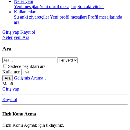
Neler yeni
Yeni mesajlar
Yeni profil mesajları
Son aktiviteler
Kullanıcılar
Şu anki ziyaretçiler
Yeni profil mesajları
Profil mesajlarında
ara
Giriş yap
Kayıt ol
Neler yeni
Ara
Ara
Sadece başlıkları ara
Kullanıcı:
Gelişmiş Arama…
Ara
Menü
Giriş yap
Kayıt ol
Hızlı Konu Açma
Hızlı Konu Açmak için tıklayınız.