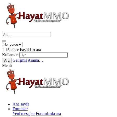
Sadece başlıkları ara
Kullanıcı:
Gelişmiş Arama…
Ara
Menü
Ana sayfa
Forumlar
Yeni mesajlar
Forumlarda ara