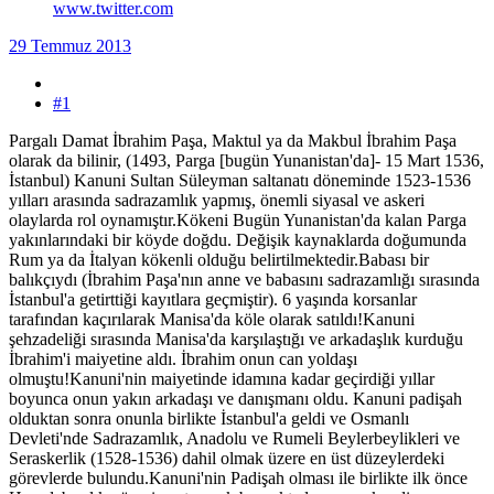
www.twitter.com
29 Temmuz 2013
#1
Pargalı Damat İbrahim Paşa, Maktul ya da Makbul İbrahim Paşa
olarak da bilinir, (1493, Parga [bugün Yunanistan'da]- 15 Mart 1536,
İstanbul) Kanuni Sultan Süleyman saltanatı döneminde 1523-1536
yılları arasında sadrazamlık yapmış, önemli siyasal ve askeri
olaylarda rol oynamıştır.Kökeni Bugün Yunanistan'da kalan Parga
yakınlarındaki bir köyde doğdu. Değişik kaynaklarda doğumunda
Rum ya da İtalyan kökenli olduğu belirtilmektedir.Babası bir
balıkçıydı (İbrahim Paşa'nın anne ve babasını sadrazamlığı sırasında
İstanbul'a getirttiği kayıtlara geçmiştir). 6 yaşında korsanlar
tarafından kaçırılarak Manisa'da köle olarak satıldı!Kanuni
şehzadeliği sırasında Manisa'da karşılaştığı ve arkadaşlık kurduğu
İbrahim'i maiyetine aldı. İbrahim onun can yoldaşı
olmuştu!Kanuni'nin maiyetinde idamına kadar geçirdiği yıllar
boyunca onun yakın arkadaşı ve danışmanı oldu. Kanuni padişah
olduktan sonra onunla birlikte İstanbul'a geldi ve Osmanlı
Devleti'nde Sadrazamlık, Anadolu ve Rumeli Beylerbeylikleri ve
Seraskerlik (1528-1536) dahil olmak üzere en üst düzeylerdeki
görevlerde bulundu.Kanuni'nin Padişah olması ile birlikte ilk önce