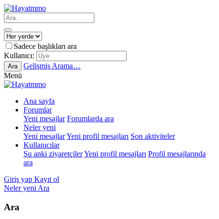
Sadece başlıkları ara
Kullanıcı:
Gelişmiş Arama…
Ara
Menü
Ana sayfa
Forumlar
Yeni mesajlar
Forumlarda ara
Neler yeni
Yeni mesajlar
Yeni profil mesajları
Son aktiviteler
Kullanıcılar
Şu anki ziyaretçiler
Yeni profil mesajları
Profil mesajlarında
ara
Giriş yap
Kayıt ol
Neler yeni
Ara
Ara