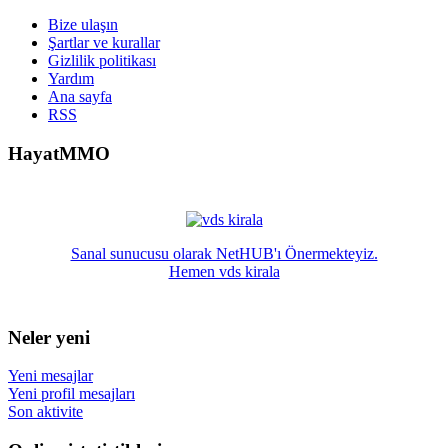
Bize ulaşın
Şartlar ve kurallar
Gizlilik politikası
Yardım
Ana sayfa
RSS
HayatMMO
Sanal sunucusu olarak NetHUB'ı Önermekteyiz.
Hemen vds kirala
Neler yeni
Yeni mesajlar
Yeni profil mesajları
Son aktivite