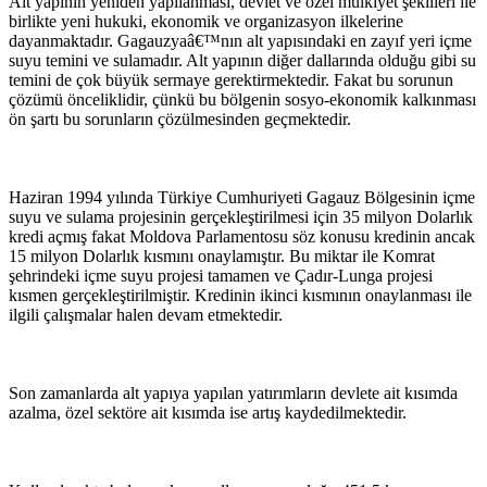
Alt yapının yeniden yapılanması, devlet ve özel mülkiyet şekilleri ile
birlikte yeni hukuki, ekonomik ve organizasyon ilkelerine
dayanmaktadır. Gagauzyaâ€™nın alt yapısındaki en zayıf yeri içme
suyu temini ve sulamadır. Alt yapının diğer dallarında olduğu gibi su
temini de çok büyük sermaye gerektirmektedir. Fakat bu sorunun
çözümü önceliklidir, çünkü bu bölgenin sosyo-ekonomik kalkınması
ön şartı bu sorunların çözülmesinden geçmektedir.
Haziran 1994 yılında Türkiye Cumhuriyeti Gagauz Bölgesinin içme
suyu ve sulama projesinin gerçekleştirilmesi için 35 milyon Dolarlık
kredi açmış fakat Moldova Parlamentosu söz konusu kredinin ancak
15 milyon Dolarlık kısmını onaylamıştır. Bu miktar ile Komrat
şehrindeki içme suyu projesi tamamen ve Çadır-Lunga projesi
kısmen gerçekleştirilmiştir. Kredinin ikinci kısmının onaylanması ile
ilgili çalışmalar halen devam etmektedir.
Son zamanlarda alt yapıya yapılan yatırımların devlete ait kısımda
azalma, özel sektöre ait kısımda ise artış kaydedilmektedir.