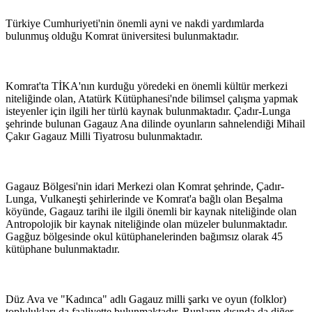
Türkiye Cumhuriyeti'nin önemli ayni ve nakdi yardımlarda
bulunmuş olduğu Komrat üniversitesi bulunmaktadır.
Komrat'ta TİKA'nın kurduğu yöredeki en önemli kültür merkezi
niteliğinde olan, Atatürk Kütüphanesi'nde bilimsel çalışma yapmak
isteyenler için ilgili her türlü kaynak bulunmaktadır. Çadır-Lunga
şehrinde bulunan Gagauz Ana dilinde oyunların sahnelendiği Mihail
Çakır Gagauz Milli Tiyatrosu bulunmaktadır.
Gagauz Bölgesi'nin idari Merkezi olan Komrat şehrinde, Çadır-
Lunga, Vulkaneşti şehirlerinde ve Komrat'a bağlı olan Beşalma
köyünde, Gagauz tarihi ile ilgili önemli bir kaynak niteliğinde olan
Antropolojik bir kaynak niteliğinde olan müzeler bulunmaktadır.
Gagğuz bölgesinde okul kütüphanelerinden bağımsız olarak 45
kütüphane bulunmaktadır.
Düz Ava ve "Kadınca" adlı Gagauz milli şarkı ve oyun (folklor)
toplulukları da faaliyette bulunmaktadır. Bunların dışında da diğer