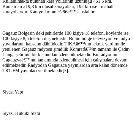
Kullanılmakta bulunan kara yollarının uzunluğu 451,5 km.
Bunlardan 219,8 km ulusal karayolları, 192 km ise - mahalli
karayollarıdır. Karayollarının % 86â€™sı asfalttır.
Gagauz Bölgesin deki şehirlerde 100 kişiye 18 telefon, köylerde ise
100 kişiye 8,5 telefon düşmektedir. Bütün bölge televizyon ve radyo
yayınlarının kapsamı dâhilîdedir. TIKAâ€™nın teknik yardımı ile
yenilenen Gagauz radyosu şimdilik Komratâ€™ın tamamı ile Çadır-
Lunga şehrinin bir kısmından izlenebilmektedir. Bu radyonun
Gagauzyaâ€™nın tamamında izlenebilmesi için çalışmalara devam
edilmektedir. Radyodan Gagauzca yayınlardan arta kalan dönemde
TRT-FM yayınları verilmektedir[3].
Siyasi Yapı
Siyasi-Hukuki Statü