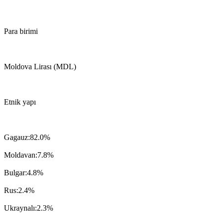
Para birimi
Moldova Lirası (MDL)
Etnik yapı
Gagauz:82.0%
Moldavan:7.8%
Bulgar:4.8%
Rus:2.4%
Ukraynalı:2.3%