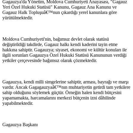
Gagauzya'da Yönetim, Moldova Cumhuriyeti Anayasası, "Gagauz
Yeri Özel Hukuki Statüsü" Kanunu, Gagauz Ana Kanunu ve
Gagauz Halk Topluşuâ€™nun çıkardığı yerel kanunlara göre
yürütülmektedir.
Moldova Cumhuriyeti'nin, bağımsız devlet olarak statüsü
değiştirildiği takdirde, Gagauz halkı kendi kaderini tayin etme
hakkına sahiptir. Gagauzya; siyaset, ekonomi ve kültür konuları ile
ilgili sorunları Gagauzya Özel Hukuki Statüsü Kanununun verdiği
yetkiler çerçevesinde bağımsız olarak çözmektedir.
Gagauzya, kendi milli simgelerine sahiptir, arması, bayrağı ve marşı
vardır. Ancak Gagagauzyaâ€™nın muhtariyetin getirdi tam yetkilere
sahip olduğunu söylemek güçtür. Örneğin halen kendi bütçesini
yapamamakta, harcamalarını merkezi bütçenin izni dâhilinde
yapabilmektedir.
Gagauzya Başkanı