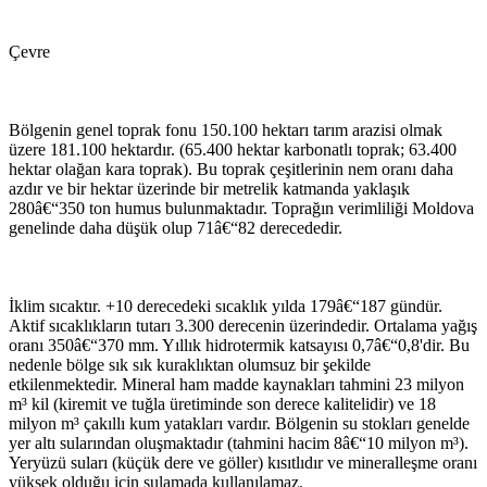
Çevre
Bölgenin genel toprak fonu 150.100 hektarı tarım arazisi olmak
üzere 181.100 hektardır. (65.400 hektar karbonatlı toprak; 63.400
hektar olağan kara toprak). Bu toprak çeşitlerinin nem oranı daha
azdır ve bir hektar üzerinde bir metrelik katmanda yaklaşık
280â€“350 ton humus bulunmaktadır. Toprağın verimliliği Moldova
genelinde daha düşük olup 71â€“82 derecededir.
İklim sıcaktır. +10 derecedeki sıcaklık yılda 179â€“187 gündür.
Aktif sıcaklıkların tutarı 3.300 derecenin üzerindedir. Ortalama yağış
oranı 350â€“370 mm. Yıllık hidrotermik katsayısı 0,7â€“0,8'dir. Bu
nedenle bölge sık sık kuraklıktan olumsuz bir şekilde
etkilenmektedir. Mineral ham madde kaynakları tahmini 23 milyon
m³ kil (kiremit ve tuğla üretiminde son derece kalitelidir) ve 18
milyon m³ çakıllı kum yatakları vardır. Bölgenin su stokları genelde
yer altı sularından oluşmaktadır (tahmini hacim 8â€“10 milyon m³).
Yeryüzü suları (küçük dere ve göller) kısıtlıdır ve mineralleşme oranı
yüksek olduğu için sulamada kullanılamaz.