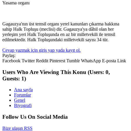
Yasama organı
Gagauzya'nın üst temsil organı yerel kanunları çıkarma hakkına
sahip Halk Topluşu (meclisi) dir. Gagauzya'ya dâhil olan her
yerleşim yeri Halk Topluşunda en az bir milletvekili ile temsil
edilmektedir. Halk Topluşundaki milletvekili sayısı 34 tür.
Cevap yazmak için giriş yap yada kayıt ol.
Paylaş:
Facebook
Twitter
Reddit
Pinterest
Tumblr
WhatsApp
E-posta
Link
Users Who Are Viewing This Konu
(Users: 0,
Guests: 1)
Ana sayfa
Forumlar
Genel
Biyografi
Follow Us On Social Media
Bize ulaşın
RSS