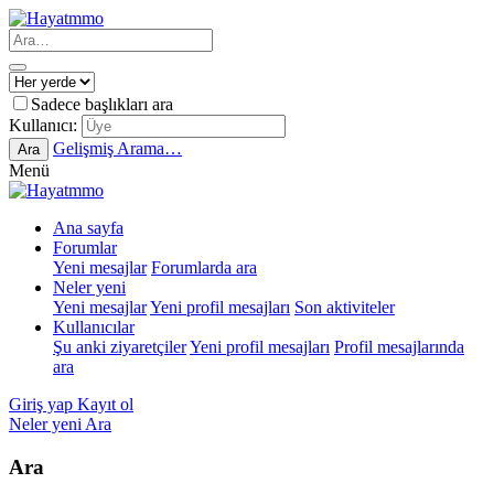
Sadece başlıkları ara
Kullanıcı:
Gelişmiş Arama…
Ara
Menü
Ana sayfa
Forumlar
Yeni mesajlar
Forumlarda ara
Neler yeni
Yeni mesajlar
Yeni profil mesajları
Son aktiviteler
Kullanıcılar
Şu anki ziyaretçiler
Yeni profil mesajları
Profil mesajlarında
ara
Giriş yap
Kayıt ol
Neler yeni
Ara
Ara