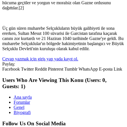
hücuma geçtiler ve yorgun ve moralsiz olan Gazne ordusunu
dağıttılar.[2]
Üç gün süren muharebe Selçukluların büyük galibiyeti ile sona
ererken, Sultan Mesut 100 süvarisi ile Garcistan tarafına kaçarak
canını zor kurtardı ve 21 Haziran 1040 tarihinde Gazne'ye geldi. Bu
muharebe Selçuklular'ın bölgede hakimiyetinin başlangıcı ve Büyük
Selçuklu Devleti'nin kuruluşu olarak kabul edilir.
Cevap yazmak için giriş yap yada kayıt ol.
Paylaş:
Facebook
Twitter
Reddit
Pinterest
Tumblr
WhatsApp
E-posta
Link
Users Who Are Viewing This Konu
(Users: 0,
Guests: 1)
Ana sayfa
Forumlar
Genel
Biyografi
Follow Us On Social Media