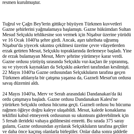
resmen kurulmuştur.
Tuğrul ve Çağrı Bey'lerin gittikçe büyüyen Türkmen kuvvetleri
Gazne şehirlerini yağmalamaya başlamıştı. Gazne hükümdarı Sultan
Mesud Selçuklu tehlikesine son vermek için Nişabur üzerine yürüdü
ve 16 Ocak 1040'ta şehre girdi. Ancak, aşırı tahribata uğramış
Nişabur'da yiyecek sıkıntısı çekilmesi üzerine çevre vilayetlerden
erzak getirten Mesut, Selçuklu topraklarında ilerlemeye başladı. Yine
de erzak bulamayan Mesut, Merv şehrine yürümeye karar verdi.
Gazne ordusu yürüyüş sırasında Selçuklu vur-kaçları ile yıpranmış,
su ve yiyecek kaynakları da Selçuklu askerleri tarafından kesilmişti.
22 Mayıs 1040'ta Gazne ordusundan Selçukluların tarafına geçen
Türkmen atlılarıyla bir çatışma yaşansa da, Gazneli Mesut'un ordusu
savaş düzenini aldı.
24 Mayıs 1040'ta, Merv ve Serah arasındaki Dandanakan'da iki
ordu çatışmaya başladı. Gazne ordusu Dandanakan Kalesi'ne
yürürken Selçuklu ordusu hücuma geçti. Gazneli ordusu bu hücuma
rağmen öğleye doğru kaleye ulaşabildi. Mesut, kalede konaklama
teklifini kabul etmeyerek ordusunun su sıkıntısını giderebilmek için
5 fersah ilerideki vahaya gidilmesini emretti. Bu sırada 375 saray
gulamı, Gazne ordusundan ayrılarak Selçukluların tarafına geçtiler
ve daha önce kaçmış olanlarla birleştiler. Onlar daha sonra şiddetle