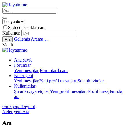
Sadece başlıkları ara
Kullanıcı:
Gelişmiş Arama…
Ara
Menü
Ana sayfa
Forumlar
Yeni mesajlar
Forumlarda ara
Neler yeni
Yeni mesajlar
Yeni profil mesajları
Son aktiviteler
Kullanıcılar
Şu anki ziyaretçiler
Yeni profil mesajları
Profil mesajlarında
ara
Giriş yap
Kayıt ol
Neler yeni
Ara
Ara