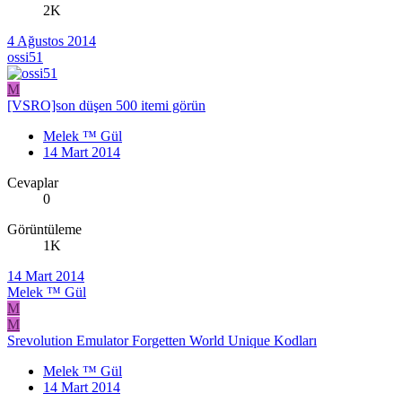
2K
4 Ağustos 2014
ossi51
M
[VSRO]son düşen 500 itemi görün
Melek ™ Gül
14 Mart 2014
Cevaplar
0
Görüntüleme
1K
14 Mart 2014
Melek ™ Gül
M
M
Srevolution Emulator Forgetten World Unique Kodları
Melek ™ Gül
14 Mart 2014