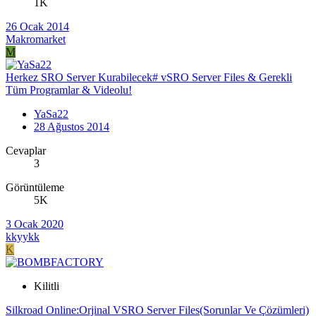
1K
26 Ocak 2014
Makromarket
M
Herkez SRO Server Kurabilecek# vSRO Server Files & Gerekli
Tüm Programlar & Videolu!
YaSa22
28 Ağustos 2014
Cevaplar
3
Görüntüleme
5K
3 Ocak 2020
kkyykk
K
Kilitli
Silkroad Online:Orjinal VSRO Server Files(Sorunlar Ve Çözümleri)