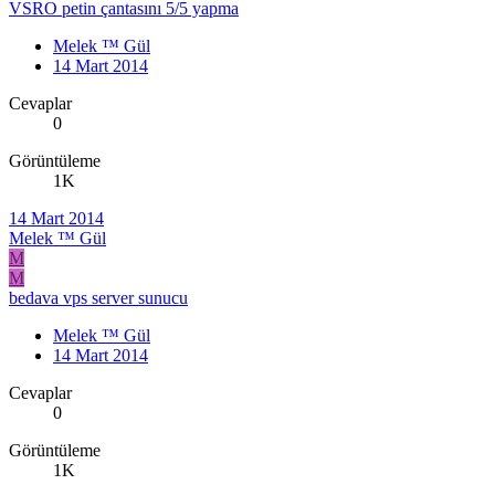
VSRO petin çantasını 5/5 yapma
Melek ™ Gül
14 Mart 2014
Cevaplar
0
Görüntüleme
1K
14 Mart 2014
Melek ™ Gül
M
M
bedava vps server sunucu
Melek ™ Gül
14 Mart 2014
Cevaplar
0
Görüntüleme
1K