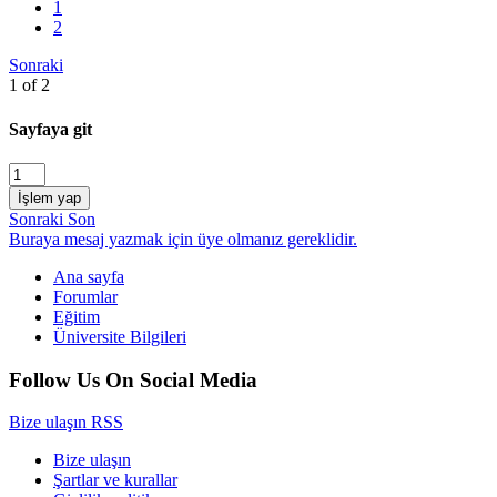
1
2
Sonraki
1 of 2
Sayfaya git
İşlem yap
Sonraki
Son
Buraya mesaj yazmak için üye olmanız gereklidir.
Ana sayfa
Forumlar
Eğitim
Üniversite Bilgileri
Follow Us On Social Media
Bize ulaşın
RSS
Bize ulaşın
Şartlar ve kurallar