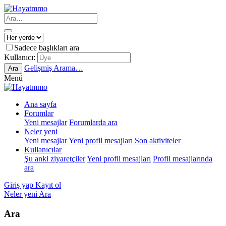
Sadece başlıkları ara
Kullanıcı:
Gelişmiş Arama…
Ara
Menü
Ana sayfa
Forumlar
Yeni mesajlar
Forumlarda ara
Neler yeni
Yeni mesajlar
Yeni profil mesajları
Son aktiviteler
Kullanıcılar
Şu anki ziyaretçiler
Yeni profil mesajları
Profil mesajlarında
ara
Giriş yap
Kayıt ol
Neler yeni
Ara
Ara