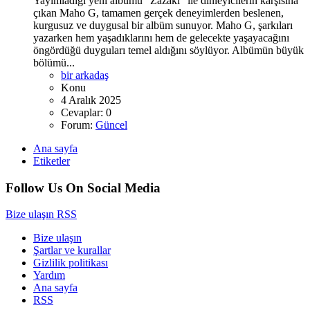
Yayımladığı yeni albümü “Zazaki” ile dinleyicilerin karşısına
çıkan Maho G, tamamen gerçek deneyimlerden beslenen,
kurgusuz ve duygusal bir albüm sunuyor. Maho G, şarkıları
yazarken hem yaşadıklarını hem de gelecekte yaşayacağını
öngördüğü duyguları temel aldığını söylüyor. Albümün büyük
bölümü...
bir arkadaş
Konu
4 Aralık 2025
Cevaplar: 0
Forum:
Güncel
Ana sayfa
Etiketler
Follow Us On Social Media
Bize ulaşın
RSS
Bize ulaşın
Şartlar ve kurallar
Gizlilik politikası
Yardım
Ana sayfa
RSS