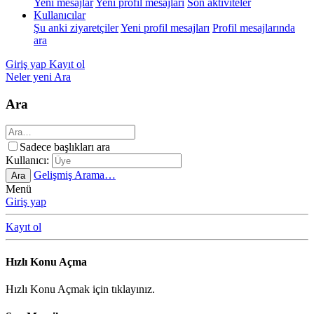
Yeni mesajlar
Yeni profil mesajları
Son aktiviteler
Kullanıcılar
Şu anki ziyaretçiler
Yeni profil mesajları
Profil mesajlarında
ara
Giriş yap
Kayıt ol
Neler yeni
Ara
Ara
Sadece başlıkları ara
Kullanıcı:
Gelişmiş Arama…
Ara
Menü
Giriş yap
Kayıt ol
Hızlı Konu Açma
Hızlı Konu Açmak için tıklayınız.