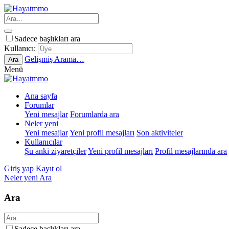
Sadece başlıkları ara
Kullanıcı:
Gelişmiş Arama…
Ara
Menü
Ana sayfa
Forumlar
Yeni mesajlar
Forumlarda ara
Neler yeni
Yeni mesajlar
Yeni profil mesajları
Son aktiviteler
Kullanıcılar
Şu anki ziyaretçiler
Yeni profil mesajları
Profil mesajlarında ara
Giriş yap
Kayıt ol
Neler yeni
Ara
Ara
Sadece başlıkları ara