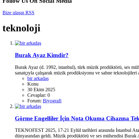
Follow Us On Social Media
Bize ulaşın
RSS
teknoloji
Burak Ayaz Kimdir?
Burak Ayaz (d. 1992, istanbul), türk müzik prodüktörü, ses mühe
sanatçıyla çalışarak müzik prodüksiyonu ve sahne teknolojileri 
bir arkadaş
Konu
30 Ekim 2025
Cevaplar: 0
Forum:
Biyografi
Görme Engelliler İçin Nota Okuma Cihazına Te
TEKNOFEST 2025, 17-21 Eylül tarihleri arasında İstanbul Atatür
dünyasından geldi. Müzik prodüktörü ve ses mühendisi Burak Ay