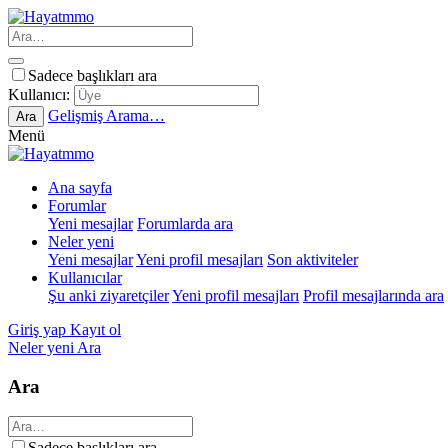
Sadece başlıkları ara
Kullanıcı:
Gelişmiş Arama…
Ara
Menü
Ana sayfa
Forumlar
Yeni mesajlar
Forumlarda ara
Neler yeni
Yeni mesajlar
Yeni profil mesajları
Son aktiviteler
Kullanıcılar
Şu anki ziyaretçiler
Yeni profil mesajları
Profil mesajlarında ara
Giriş yap
Kayıt ol
Neler yeni
Ara
Ara
Sadece başlıkları ara