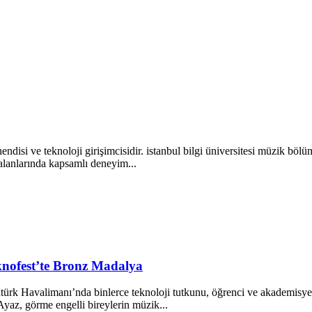
ndisi ve teknoloji girişimcisidir. istanbul bilgi üniversitesi müzik bö
alanlarında kapsamlı deneyim...
knofest’te Bronz Madalya
k Havalimanı’nda binlerce teknoloji tutkunu, öğrenci ve akademisyeni b
az, görme engelli bireylerin müzik...