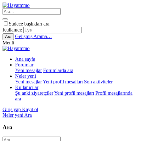
Sadece başlıkları ara
Kullanıcı:
Gelişmiş Arama…
Ara
Menü
Ana sayfa
Forumlar
Yeni mesajlar
Forumlarda ara
Neler yeni
Yeni mesajlar
Yeni profil mesajları
Son aktiviteler
Kullanıcılar
Şu anki ziyaretçiler
Yeni profil mesajları
Profil mesajlarında
ara
Giriş yap
Kayıt ol
Neler yeni
Ara
Ara