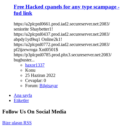
Free Hacked cpanels for any type scampage -
fud link
https://a2plcpnl0661.prod.iad2.secureserver.net:2083/
seniorite Shaybetter1!
https://a2plcpnl0437.prod.iad2.secureserver.net:2083/
abpdy1yd9sq1 Online2k1!
https://a2plcpnl0772.prod.iad2.secureserver.net:2083/
pf2ijzewroga Xntl0501$
https://p3plcpnl0785.prod.phx3.secureserver.net:2083/
bugbuster...
haxor1337
Konu
25 Haziran 2022
Cevaplar: 0
Forum:
Bilgisayar
Ana sayfa
Etiketler
Follow Us On Social Media
Bize ulaşın
RSS