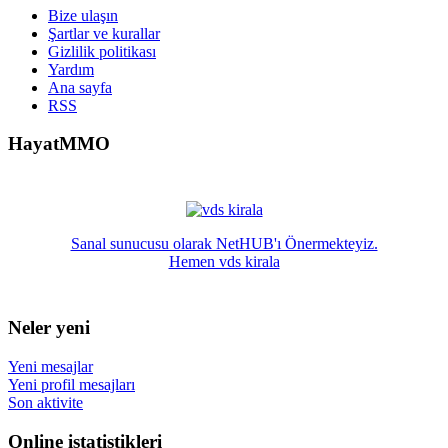
Bize ulaşın
Şartlar ve kurallar
Gizlilik politikası
Yardım
Ana sayfa
RSS
HayatMMO
Sanal sunucusu olarak NetHUB'ı Önermekteyiz.
Hemen vds kirala
Neler yeni
Yeni mesajlar
Yeni profil mesajları
Son aktivite
Online istatistikleri