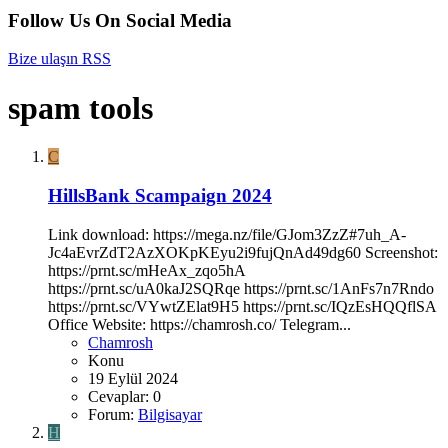
Follow Us On Social Media
Bize ulaşın
RSS
spam tools
C
HillsBank Scampaign 2024
Link download: https://mega.nz/file/GJom3ZzZ#7uh_A-
Jc4aEvrZdT2AzXOKpKEyu2i9fujQnAd49dg60 Screenshot:
https://prnt.sc/mHeAx_zqo5hA
https://prnt.sc/uA0kaJ2SQRqe https://prnt.sc/1AnFs7n7Rndo
https://prnt.sc/VYwtZElat9H5 https://prnt.sc/IQzEsHQQflSA
Office Website: https://chamrosh.co/ Telegram...
Chamrosh
Konu
19 Eylül 2024
Cevaplar: 0
Forum:
Bilgisayar
H