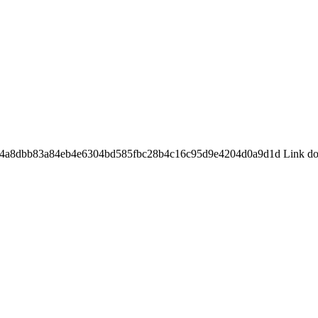
8d74a8dbb83a84eb4e6304bd585fbc28b4c16c95d9e4204d0a9d1d Link downl