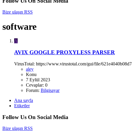
Follow Us On Social Media
Bize ulaşın
RSS
software
A
AVIX GOOGLE PROXYLESS PARSER
VirusTotal: https://www.virustotal.com/gui/file/621e4040b0
aley
Konu
7 Eylül 2023
Cevaplar: 0
Forum:
Bilgisayar
Ana sayfa
Etiketler
Follow Us On Social Media
Bize ulaşın
RSS