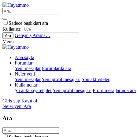
Sadece başlıkları ara
Kullanıcı:
Gelişmiş Arama…
Ara
Menü
Ana sayfa
Forumlar
Yeni mesajlar
Forumlarda ara
Neler yeni
Yeni mesajlar
Yeni profil mesajları
Son aktiviteler
Kullanıcılar
Şu anki ziyaretçiler
Yeni profil mesajları
Profil mesajlarında ara
Giriş yap
Kayıt ol
Neler yeni
Ara
Ara
Sadece başlıkları ara