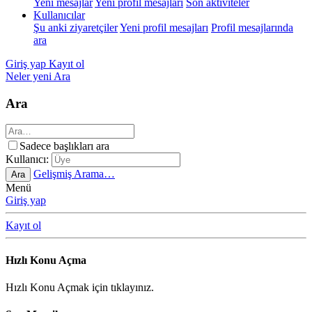
Yeni mesajlar
Yeni profil mesajları
Son aktiviteler
Kullanıcılar
Şu anki ziyaretçiler
Yeni profil mesajları
Profil mesajlarında
ara
Giriş yap
Kayıt ol
Neler yeni
Ara
Ara
Sadece başlıkları ara
Kullanıcı:
Gelişmiş Arama…
Ara
Menü
Giriş yap
Kayıt ol
Hızlı Konu Açma
Hızlı Konu Açmak için tıklayınız.