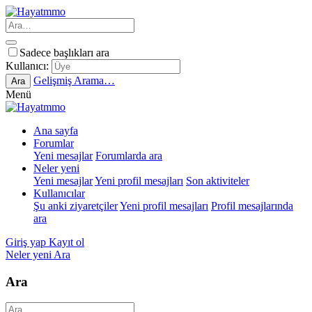
Sadece başlıkları ara
Kullanıcı:
Gelişmiş Arama…
Ara
Menü
Ana sayfa
Forumlar
Yeni mesajlar
Forumlarda ara
Neler yeni
Yeni mesajlar
Yeni profil mesajları
Son aktiviteler
Kullanıcılar
Şu anki ziyaretçiler
Yeni profil mesajları
Profil mesajlarında
ara
Giriş yap
Kayıt ol
Neler yeni
Ara
Ara