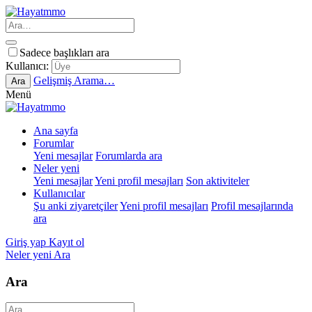
Sadece başlıkları ara
Kullanıcı:
Gelişmiş Arama…
Ara
Menü
Ana sayfa
Forumlar
Yeni mesajlar
Forumlarda ara
Neler yeni
Yeni mesajlar
Yeni profil mesajları
Son aktiviteler
Kullanıcılar
Şu anki ziyaretçiler
Yeni profil mesajları
Profil mesajlarında
ara
Giriş yap
Kayıt ol
Neler yeni
Ara
Ara