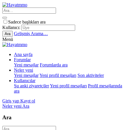
Sadece başlıkları ara
Kullanıcı:
Gelişmiş Arama…
Ara
Menü
Ana sayfa
Forumlar
Yeni mesajlar
Forumlarda ara
Neler yeni
Yeni mesajlar
Yeni profil mesajları
Son aktiviteler
Kullanıcılar
Şu anki ziyaretçiler
Yeni profil mesajları
Profil mesajlarında
ara
Giriş yap
Kayıt ol
Neler yeni
Ara
Ara