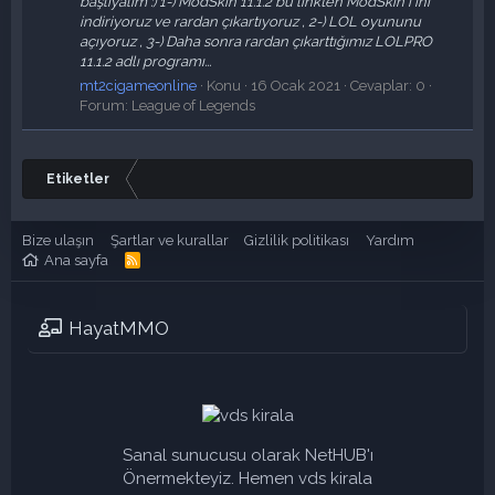
başlıyalım :) 1-) ModSkin 11.1.2 bu linkten ModSkin'i ini
indiriyoruz ve rardan çıkartıyoruz , 2-) LOL oyununu
açıyoruz , 3-) Daha sonra rardan çıkarttığımız LOLPRO
11.1.2 adlı programı...
mt2cigameonline
Konu
16 Ocak 2021
Cevaplar: 0
Forum:
League of Legends
Etiketler
Bize ulaşın
Şartlar ve kurallar
Gizlilik politikası
Yardım
Ana sayfa
R
S
S
HayatMMO
Sanal sunucusu olarak NetHUB'ı
Önermekteyiz. Hemen vds kirala