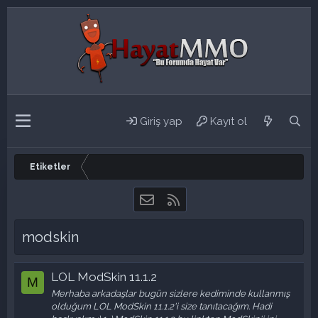
Giriş yap
Kayıt ol
Etiketler
Bize ulaşın
RSS
modskin
LOL ModSkin 11.1.2
M
Merhaba arkadaşlar bugün sizlere kediminde kullanmış
olduğum LOL ModSkin 11.1.2'i size tanıtacağım. Hadi