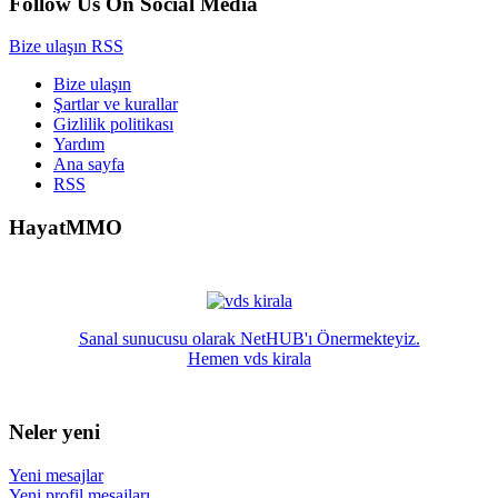
Follow Us On Social Media
Bize ulaşın
RSS
Bize ulaşın
Şartlar ve kurallar
Gizlilik politikası
Yardım
Ana sayfa
RSS
HayatMMO
Sanal sunucusu olarak NetHUB'ı Önermekteyiz.
Hemen vds kirala
Neler yeni
Yeni mesajlar
Yeni profil mesajları