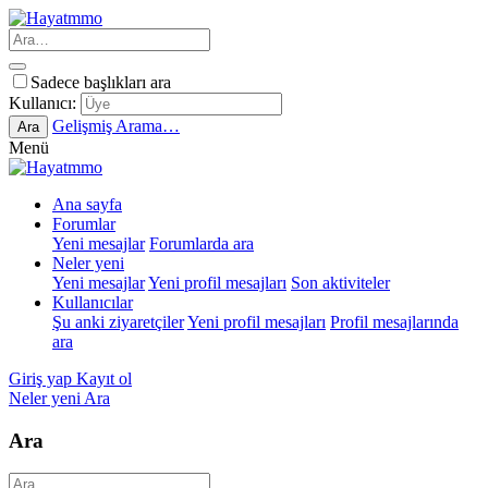
Sadece başlıkları ara
Kullanıcı:
Gelişmiş Arama…
Ara
Menü
Ana sayfa
Forumlar
Yeni mesajlar
Forumlarda ara
Neler yeni
Yeni mesajlar
Yeni profil mesajları
Son aktiviteler
Kullanıcılar
Şu anki ziyaretçiler
Yeni profil mesajları
Profil mesajlarında
ara
Giriş yap
Kayıt ol
Neler yeni
Ara
Ara