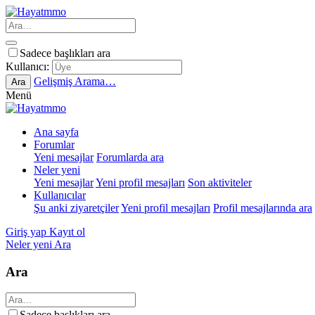
Sadece başlıkları ara
Kullanıcı:
Gelişmiş Arama…
Ara
Menü
Ana sayfa
Forumlar
Yeni mesajlar
Forumlarda ara
Neler yeni
Yeni mesajlar
Yeni profil mesajları
Son aktiviteler
Kullanıcılar
Şu anki ziyaretçiler
Yeni profil mesajları
Profil mesajlarında ara
Giriş yap
Kayıt ol
Neler yeni
Ara
Ara
Sadece başlıkları ara