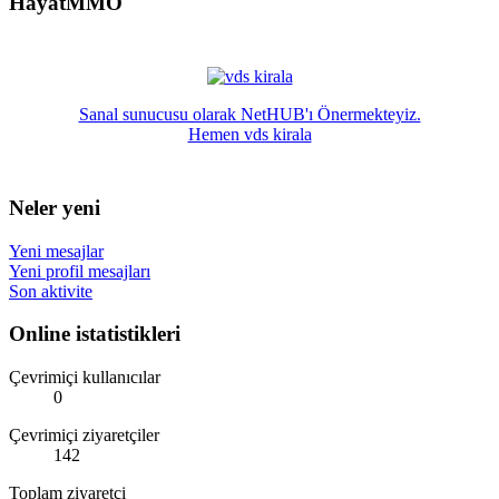
HayatMMO
Sanal sunucusu olarak NetHUB'ı Önermekteyiz.
Hemen vds kirala
Neler yeni
Yeni mesajlar
Yeni profil mesajları
Son aktivite
Online istatistikleri
Çevrimiçi kullanıcılar
0
Çevrimiçi ziyaretçiler
142
Toplam ziyaretçi