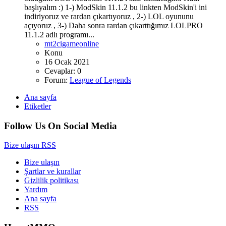
başlıyalım :) 1-) ModSkin 11.1.2 bu linkten ModSkin'i ini
indiriyoruz ve rardan çıkartıyoruz , 2-) LOL oyununu
açıyoruz , 3-) Daha sonra rardan çıkarttığımız LOLPRO
11.1.2 adlı programı...
mt2cigameonline
Konu
16 Ocak 2021
Cevaplar: 0
Forum:
League of Legends
Ana sayfa
Etiketler
Follow Us On Social Media
Bize ulaşın
RSS
Bize ulaşın
Şartlar ve kurallar
Gizlilik politikası
Yardım
Ana sayfa
RSS