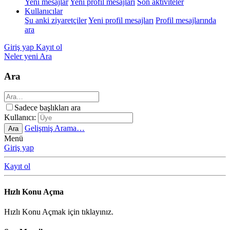
Yeni mesajlar
Yeni profil mesajları
Son aktiviteler
Kullanıcılar
Şu anki ziyaretçiler
Yeni profil mesajları
Profil mesajlarında
ara
Giriş yap
Kayıt ol
Neler yeni
Ara
Ara
Sadece başlıkları ara
Kullanıcı:
Gelişmiş Arama…
Ara
Menü
Giriş yap
Kayıt ol
Hızlı Konu Açma
Hızlı Konu Açmak için tıklayınız.