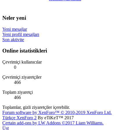
Neler yeni
Yeni mesajlar
Yeni profil mesajları
Son aktivite
Online istatistikleri
Çevrimiçi kullanıcılar
0
Çevrimiçi ziyaretçiler
466
Toplam ziyaretçi
466
Toplamlar, gizli ziyaretçiler içerebilir.
Forum software by XenForo™
© 2010-2019 XenForo Ltd.
Türkçe XenForo 2
By eTiKeT™ 2017
Certain add-ons by LW Addons
©2017 Liam Williams.
Üst