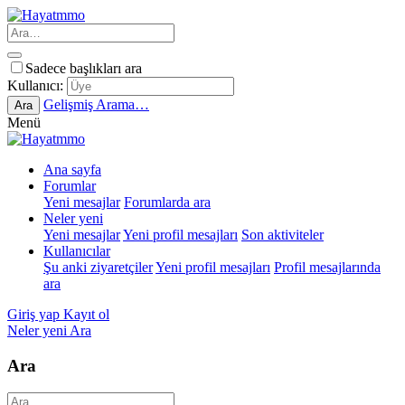
Sadece başlıkları ara
Kullanıcı:
Gelişmiş Arama…
Ara
Menü
Ana sayfa
Forumlar
Yeni mesajlar
Forumlarda ara
Neler yeni
Yeni mesajlar
Yeni profil mesajları
Son aktiviteler
Kullanıcılar
Şu anki ziyaretçiler
Yeni profil mesajları
Profil mesajlarında
ara
Giriş yap
Kayıt ol
Neler yeni
Ara
Ara