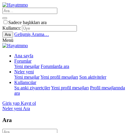
Sadece başlıkları ara
Kullanıcı:
Gelişmiş Arama…
Ara
Menü
Ana sayfa
Forumlar
Yeni mesajlar
Forumlarda ara
Neler yeni
Yeni mesajlar
Yeni profil mesajları
Son aktiviteler
Kullanıcılar
Şu anki ziyaretçiler
Yeni profil mesajları
Profil mesajlarında
ara
Giriş yap
Kayıt ol
Neler yeni
Ara
Ara