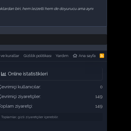
uklardan biri, hem lezzetli hem de doyurucu ama aynı
 ve kurallar
Gizlilik politikası
Yardım
Ana sayfa
R
S
S
Online istatistikleri
Çevrimiçi kullanıcılar
0
Çevrimiçi ziyaretçiler
149
Toplam ziyaretçi
149
Toplamlar, gizli ziyaretçiler içerebilir.