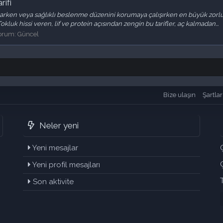
rifi
parken veya sağlıklı beslenme düzenini korumaya çalışırken en büyük zorl
luk hissi veren, lif ve protein açısından zengin bu tarifler, aç kalmadan...
orum:
Güncel
Bize ulaşın
Şartlar
Neler yeni
Yeni mesajlar
Yeni profil mesajları
Son aktivite