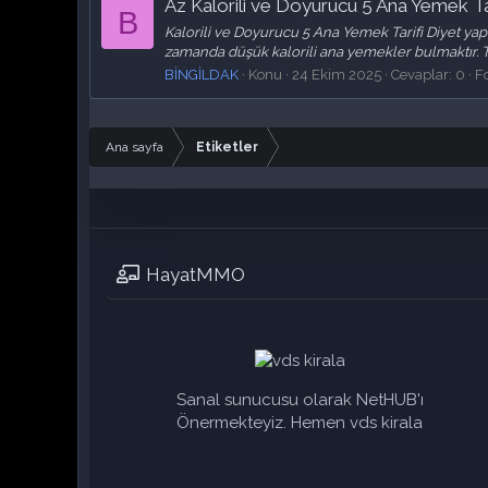
Az Kalorili ve Doyurucu 5 Ana Yemek Ta
B
Kalorili ve Doyurucu 5 Ana Yemek Tarifi Diyet ya
zamanda düşük kalorili ana yemekler bulmaktır. Tok
BİNGİLDAK
Konu
24 Ekim 2025
Cevaplar: 0
F
Ana sayfa
Etiketler
HayatMMO
Sanal sunucusu olarak NetHUB'ı
Önermekteyiz. Hemen vds kirala