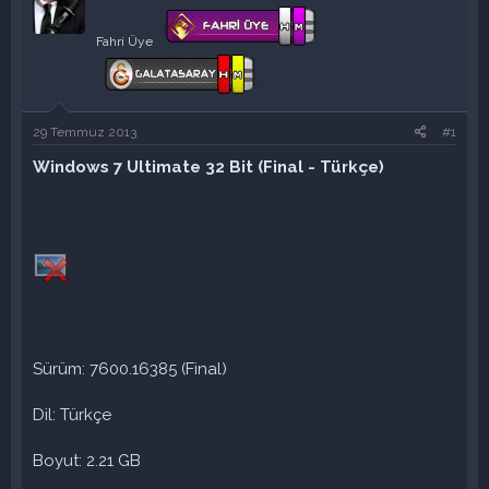
u
a
y
n
Fahri Üye
u
g
b
ı
a
ç
ş
t
l
a
29 Temmuz 2013
#1
a
r
Windows 7 Ultimate 32 Bit (Final - Türkçe)
t
i
a
h
n
i
Sürüm: 7600.16385 (Final)
Dil: Türkçe
Boyut: 2.21 GB