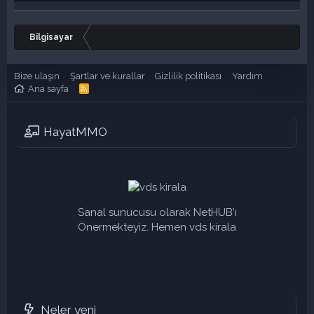
Bilgisayar
Bize ulaşın
Şartlar ve kurallar
Gizlilik politikası
Yardım
Ana sayfa
R
S
S
HayatMMO
Sanal sunucusu olarak NetHUB'ı
Önermekteyiz. Hemen vds kirala
Neler yeni