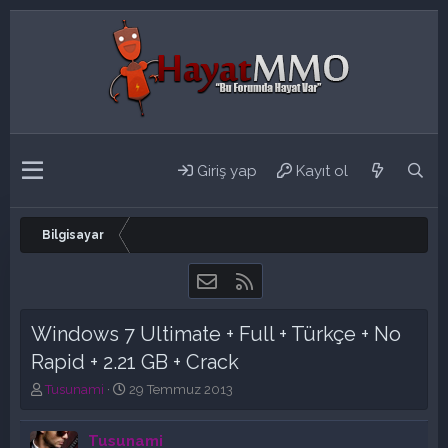
Giriş yap
Kayıt ol
Bilgisayar
Bize ulaşın
RSS
Windows 7 Ultimate + Full + Türkçe + No
Rapid + 2.21 GB + Crack
K
B
Tusunami
29 Temmuz 2013
o
a
n
ş
Tusunami
b
l