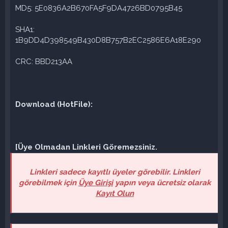
MD5: 5E0836A2B670FA5F9DA4726BD0795B45
SHA1:
1B9DD4D398549B430D8B757B2EC2586E6A18E290
CRC: BBD213AA
Download (HotFile):
[Üye Olmadan Linkleri Göremezsiniz.
Linkleri sadece kayıtlı üyeler görebilir. Linkleri
görebilmek için
Üye Girişi
yapın veya ücretsiz olarak
Kayıt Olun