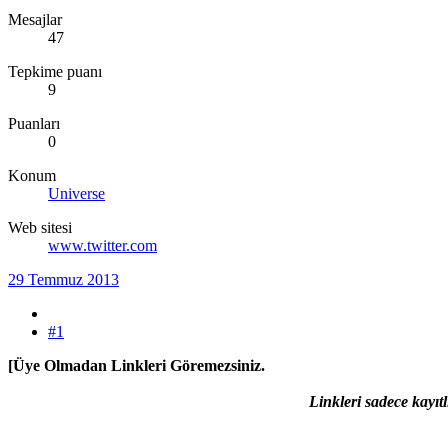
Mesajlar
47
Tepkime puanı
9
Puanları
0
Konum
Universe
Web sitesi
www.twitter.com
29 Temmuz 2013
#1
[Üye Olmadan Linkleri Göremezsiniz.
Linkleri sadece kayıtl