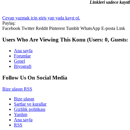
Linkleri sadece kayıtl
Cevap yazmak için giriş yap yada kayıt ol.
Paylaş:
Facebook
Twitter
Reddit
Pinterest
Tumblr
WhatsApp
E-posta
Link
Users Who Are Viewing This Konu
(Users: 0, Guests: 
Ana sayfa
Forumlar
Genel
Biyografi
Follow Us On Social Media
Bize ulaşın
RSS
Bize ulaşın
Şartlar ve kurallar
Gizlilik politikası
Yardım
Ana sayfa
RSS