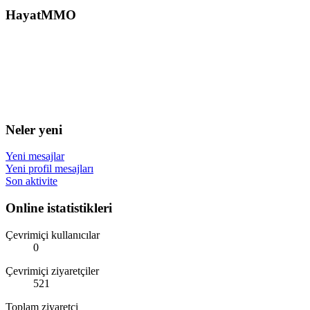
HayatMMO
Neler yeni
Yeni mesajlar
Yeni profil mesajları
Son aktivite
Online istatistikleri
Çevrimiçi kullanıcılar
0
Çevrimiçi ziyaretçiler
521
Toplam ziyaretçi