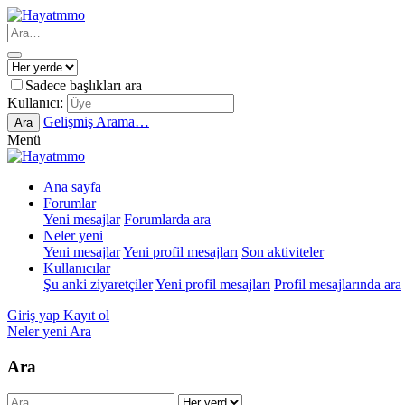
Sadece başlıkları ara
Kullanıcı:
Gelişmiş Arama…
Ara
Menü
Ana sayfa
Forumlar
Yeni mesajlar
Forumlarda ara
Neler yeni
Yeni mesajlar
Yeni profil mesajları
Son aktiviteler
Kullanıcılar
Şu anki ziyaretçiler
Yeni profil mesajları
Profil mesajlarında ara
Giriş yap
Kayıt ol
Neler yeni
Ara
Ara