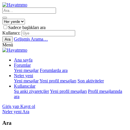
Sadece başlıkları ara
Kullanıcı:
Gelişmiş Arama…
Ara
Menü
Ana sayfa
Forumlar
Yeni mesajlar
Forumlarda ara
Neler yeni
Yeni mesajlar
Yeni profil mesajları
Son aktiviteler
Kullanıcılar
Şu anki ziyaretçiler
Yeni profil mesajları
Profil mesajlarında
ara
Giriş yap
Kayıt ol
Neler yeni
Ara
Ara