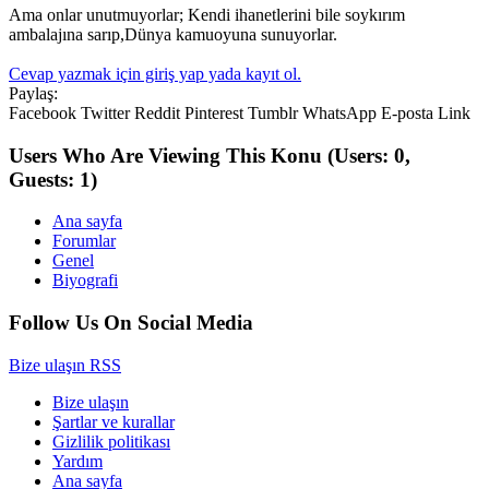
Ama onlar unutmuyorlar; Kendi ihanetlerini bile soykırım
ambalajına sarıp,Dünya kamuoyuna sunuyorlar.
Cevap yazmak için giriş yap yada kayıt ol.
Paylaş:
Facebook
Twitter
Reddit
Pinterest
Tumblr
WhatsApp
E-posta
Link
Users Who Are Viewing This Konu
(Users: 0,
Guests: 1)
Ana sayfa
Forumlar
Genel
Biyografi
Follow Us On Social Media
Bize ulaşın
RSS
Bize ulaşın
Şartlar ve kurallar
Gizlilik politikası
Yardım
Ana sayfa