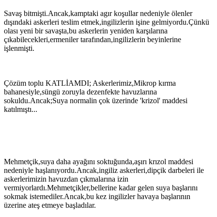
Savaş bitmişti.Ancak,kamptaki agır koşullar nedeniyle ölenler
dışındaki askerleri teslim etmek,ingilizlerin işine gelmiyordu.Çünkü
olası yeni bir savaşta,bu askerlerin yeniden karşılarına
çıkabilecekleri,ermeniler tarafından,ingilizlerin beyinlerine
işlenmişti.
Çözüm toplu KATLİAMDI; Askerlerimiz,Mikrop kırma
bahanesiyle,süngü zoruyla dezenfekte havuzlarına
sokuldu.Ancak;Suya normalin çok üzerinde 'krizol' maddesi
katılmıştı...
Mehmetçik,suya daha ayağını soktuğunda,aşırı krızol maddesi
nedeniyle haşlanıyordu.Ancak,ingiliz askerleri,dipçik darbeleri ile
askerlerimizin havuzdan çıkmalarına izin
vermiyorlardı.Mehmetçikler,bellerine kadar gelen suya başlarını
sokmak istemediler.Ancak,bu kez ingilizler havaya başlarının
üzerine ateş etmeye başladılar.