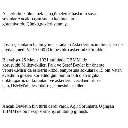
Askerlerimiz ölmemek için,çömelerek başlarını suya
soktular.Ancak,başını sudan kaldıran artık
göremiyordu.Çünkü,gözleri yanmıştı.
Dışarı çıkanların halini gören sırada ki Askerlerimizin direnişleri de
fayda etmedi.Ve 15 000 (On beş bin) askerimiz kör oldu.
Bu vahşet,25 Mayıs 1921 tarihinde TBMM.'de
görüşüldü.Milletvekilleri Faik ve Şeref Beyler bir önerge
vererek,Mısır da esirlerin krizol banyosuna sokularak 15 bin Vatan
evladının gözleri kör edildiğini,bunun faili olan ingiliz
doktor,garnizon komutanı ve askerlerin cezalandırılması
için,TBMM'nin teşebbüse geçmesini istediler.
Ancak,Devletin bin türlü derdi vardı. Ağır Sorunlarla Uğraşan
TBMM'de bu hesap sorma işi unutulup gitmişti.