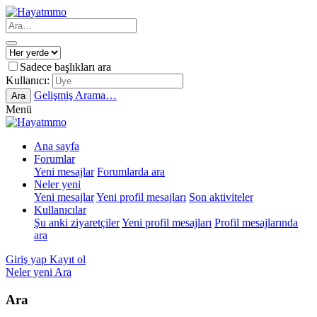
Sadece başlıkları ara
Kullanıcı:
Gelişmiş Arama…
Ara
Menü
Ana sayfa
Forumlar
Yeni mesajlar
Forumlarda ara
Neler yeni
Yeni mesajlar
Yeni profil mesajları
Son aktiviteler
Kullanıcılar
Şu anki ziyaretçiler
Yeni profil mesajları
Profil mesajlarında
ara
Giriş yap
Kayıt ol
Neler yeni
Ara
Ara