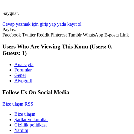
Saygılar.
Cevap yazmak için giriş yap yada kayıt ol.
Paylaş:
Facebook
Twitter
Reddit
Pinterest
Tumblr
WhatsApp
E-posta
Link
Users Who Are Viewing This Konu
(Users: 0,
Guests: 1)
Ana sayfa
Forumlar
Genel
Biyografi
Follow Us On Social Media
Bize ulaşın
RSS
Bize ulaşın
Şartlar ve kurallar
Gizlilik politikası
Yardım