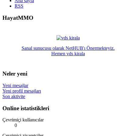
Ana sayfa
RSS
HayatMMO
Sanal sunucusu olarak NetHUB'ı Önermekteyiz.
Hemen vds kirala
Neler yeni
Yeni mesajlar
Yeni profil mesajları
Son aktivite
Online istatistikleri
Çevrimiçi kullanıcılar
0
Çevrimiçi ziyaretçiler