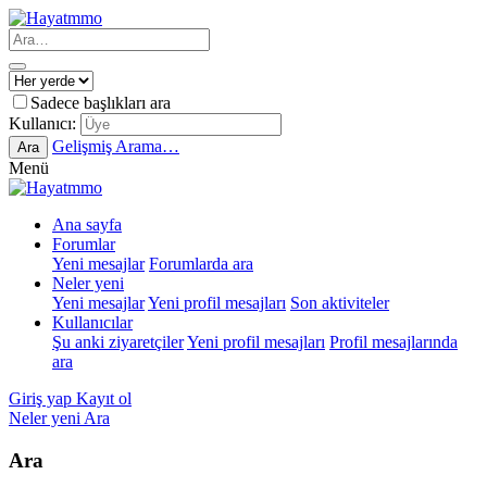
Sadece başlıkları ara
Kullanıcı:
Gelişmiş Arama…
Ara
Menü
Ana sayfa
Forumlar
Yeni mesajlar
Forumlarda ara
Neler yeni
Yeni mesajlar
Yeni profil mesajları
Son aktiviteler
Kullanıcılar
Şu anki ziyaretçiler
Yeni profil mesajları
Profil mesajlarında
ara
Giriş yap
Kayıt ol
Neler yeni
Ara
Ara