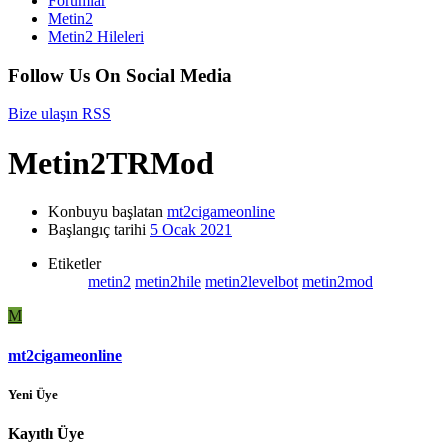
Forumlar
Metin2
Metin2 Hileleri
Follow Us On Social Media
Bize ulaşın
RSS
Metin2TRMod
Konbuyu başlatan
mt2cigameonline
Başlangıç tarihi
5 Ocak 2021
Etiketler
metin2
metin2hile
metin2levelbot
metin2mod
M
mt2cigameonline
Yeni Üye
Kayıtlı Üye