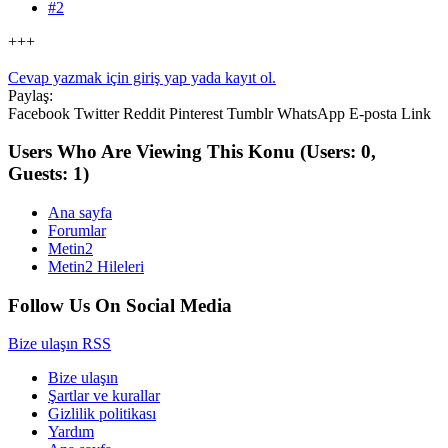
#2
+++
Cevap yazmak için giriş yap yada kayıt ol.
Paylaş:
Facebook
Twitter
Reddit
Pinterest
Tumblr
WhatsApp
E-posta
Link
Users Who Are Viewing This Konu
(Users: 0,
Guests: 1)
Ana sayfa
Forumlar
Metin2
Metin2 Hileleri
Follow Us On Social Media
Bize ulaşın
RSS
Bize ulaşın
Şartlar ve kurallar
Gizlilik politikası
Yardım