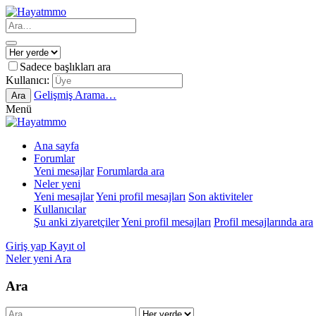
Sadece başlıkları ara
Kullanıcı:
Gelişmiş Arama…
Ara
Menü
Ana sayfa
Forumlar
Yeni mesajlar
Forumlarda ara
Neler yeni
Yeni mesajlar
Yeni profil mesajları
Son aktiviteler
Kullanıcılar
Şu anki ziyaretçiler
Yeni profil mesajları
Profil mesajlarında ara
Giriş yap
Kayıt ol
Neler yeni
Ara
Ara