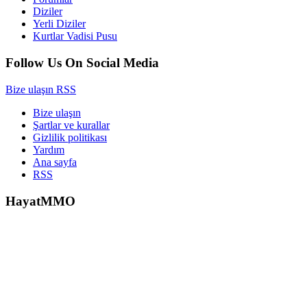
Diziler
Yerli Diziler
Kurtlar Vadisi Pusu
Follow Us On Social Media
Bize ulaşın
RSS
Bize ulaşın
Şartlar ve kurallar
Gizlilik politikası
Yardım
Ana sayfa
RSS
HayatMMO