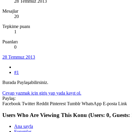
28 Temmuz 2013
Mesajlar
20
Tepkime puanı
1
Puanları
0
28 Temmuz 2013
#1
Burada Paylaşabilirsiniz.
Cevap yazmak için giriş yap yada kayıt ol.
Paylaş:
Facebook
Twitter
Reddit
Pinterest
Tumblr
WhatsApp
E-posta
Link
Users Who Are Viewing This Konu
(Users: 0, Guests: 
Ana sayfa
Forumlar