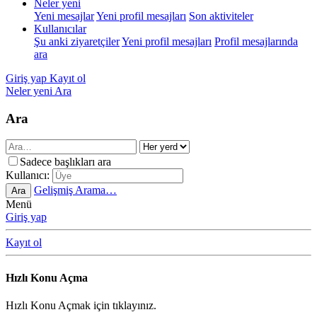
Neler yeni
Yeni mesajlar
Yeni profil mesajları
Son aktiviteler
Kullanıcılar
Şu anki ziyaretçiler
Yeni profil mesajları
Profil mesajlarında
ara
Giriş yap
Kayıt ol
Neler yeni
Ara
Ara
Sadece başlıkları ara
Kullanıcı:
Gelişmiş Arama…
Ara
Menü
Giriş yap
Kayıt ol
Hızlı Konu Açma
Hızlı Konu Açmak için tıklayınız.