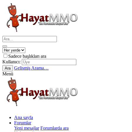
Sadece başlıkları ara
Kullanıcı:
Gelişmiş Arama…
Ara
Menü
Ana sayfa
Forumlar
Yeni mesajlar
Forumlarda ara