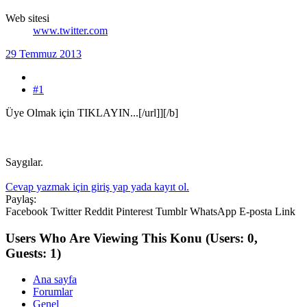
Web sitesi
www.twitter.com
29 Temmuz 2013
#1
Üye Olmak için TIKLAYIN...[/url]][/b]
Saygılar.
Cevap yazmak için giriş yap yada kayıt ol.
Paylaş:
Facebook
Twitter
Reddit
Pinterest
Tumblr
WhatsApp
E-posta
Link
Users Who Are Viewing This Konu
(Users: 0,
Guests: 1)
Ana sayfa
Forumlar
Genel