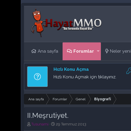
Ana sayfa
Forumlar
Neler yeni
Hızlı Konu Açma
Hızlı Konu Açmak için tıklayınız.
Ana sayfa
Forumlar
Genel
Biyografi
II.Meşrutiyet.
K
B
Tusunami
29 Temmuz 2013
o
a