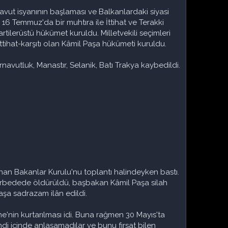
navut isyanının başlaması ve Balkanlardaki siyasi
16 Temmuz'da bir muhtıra ile İttihat ve Terakki
ilerüstü hükümet kuruldu. Milletvekili seçimleri
İttihat-karşıtı olan Kâmil Paşa hükümeti kuruldu.
navutluk, Manastır, Selanik, Batı Trakya kaybedildi.
lunan Bakanlar Kurulu'nu toplantı halindeyken bastı.
n arbedede öldürüldü, başbakan Kâmil Paşa silah
Paşa sadrazam ilân edildi.
'nin kurtarılması idi. Buna rağmen 30 Mayıs'ta
di içinde anlaşamadılar ve bunu fırsat bilen