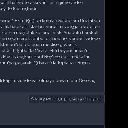
e İttihat ve Terakki yanlıların girmesinden
yi terk etmişlerdi.
si yerine 2 Ekim 1919'da kurulan Sadrazam Düztaban
lık haraketi, İstanbul yönetimi ve işgal devletleri
yaptıklarına meşrûluk kazandırmak, Anadolu haraketi
apılan seçimlere İstanbul dışında her yerden sadece
, İstanbul'da toplanan meclise güvenlik
ldı. 16 Şubat'ta Misak-ı Milli beyannamesi'ni
arak Meclis başkanı Rauf Bey'i ve bazı mebusları
 Ankara'ya geçerek, 23 Nisan'da toplanan Büyük
eti kâğıt üstünde var olmaya devam etti. Gerek iç
Cevap yazmak için giriş yap yada kayıt ol.