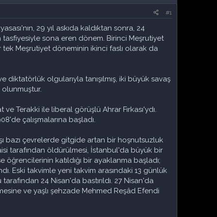
#1
sı'nın, 29 yıl askıda kaldıktan sonra, 24
tasfiyesiyle sona eren dönem. Birinci Meşrutiyet
tek Meşrutiyet döneminin ikinci faslı olarak da
 diktatörlük olgularıyla tanışılmış, iki büyük savaş
k olunmuştur.
t ve Terakki ile liberal görüşlü Ahrar Fırkası'ydı.
908'de çalışmalarına başladı.
ı bazı çevrelerde gitgide artan bir hoşnutsuzluk
isi tarafından öldürülmesi, İstanbul'da büyük bir
e öğrencilerinin katıldığı bir ayaklanma başladı;
andı. Eski takvimle yeni takvim arasındaki 13 günlük
tarafından 24 Nisan'da bastırıldı. 27 Nisan'da
rilmesine ve yaşlı şehzade Mehmed Reşâd Efendi