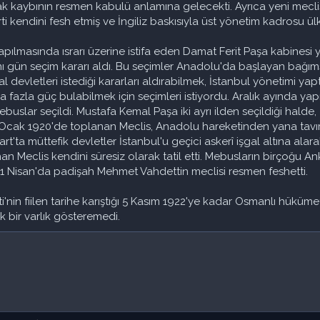
rak kaybının resmen kabulü anlamına gelecekti. Ayrıca yeni meclis
 kendini fesh etmiş ve İngiliz baskısıyla üst yönetim kadrosu ülke
yapılmasında ısrarı üzerine istifa eden Damat Ferit Paşa kabine
ı gün seçim kararı aldı. Bu seçimler Anadolu'da başlayan bağımsız
al devletleri istediği kararları aldırabilmek, İstanbul yönetimi 
ha fazla güç bulabilmek için seçimleri istiyordu. Aralık ayında y
buslar seçildi. Mustafa Kemal Paşa iki ayrı ilden seçildiği halde
 Ocak 1920'de toplanan Meclis, Anadolu hareketinden yana tavır a
 Mart'ta müttefik devletler İstanbul'u geçici askerî işgal altına al
anan Meclis kendini süresiz olarak tatil etti. Mebusların birçoğu
r. 11 Nisan'da padişah Mehmet Vahdettin meclisi resmen feshetti.
i'nin fiilen tarihe karıştığı 5 Kasım 1922'ye kadar Osmanlı hüküm
k bir varlık gösteremedi.