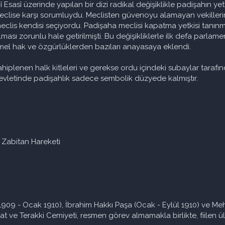
sasî üzerinde yapılan bir dizi radikal değişiklikle padişahın yetkil
meclise karşı sorumluydu. Meclisten güvenoyu alamayan vekilleri
eclis kendisi seçiyordu. Padişaha meclisi kapatma yetkisi tanınma
lması zorunlu hale getirilmişti. Bu değişikliklerle ilk defa parl
emel hak ve özgürlüklerden bazıları anayasaya eklendi.
hiplenen halk kitleleri ve gerekse ordu içindeki subaylar tarafı
evletinde padişahlık sadece sembolik düzyede kalmıştır.
 Zabitan Hareketi
 1909 - Ocak 1910), İbrahim Hakkı Paşa (Ocak - Eylül 1910) ve M
at ve Terakki Cemiyeti, resmen görev almamakla birlikte, fiilen ül