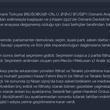
Osmanlı Türkçesi Ø§ÙŠÚ©Ù†Ø¬Ù‰ Ù…Ø´Ø±ÙˆØ·ÙŠØª) Osmanlı Anayasa
ân edilmesiyle başlayan ve 5 Kasım 1922'de Osmanlı Devleti'nin 
 anayasa değişmemiş olduğu için, bazı tarihçiler tarafından, bir 
emde, parlamenter demokrasi, seçim, siyasi parti, askeri darbe ve
 Savaşı) yaşanmış ve 600 yıllık imparatorluğun dağılmasına tanı
n sonra derhal seçimlere gidildi. Seçimlerin başlıca 2 partisi İttiha
andı. Seçimlerin ardından oluşan yeni Meclis-i Mebusan 17 Aralık 1
eyi perde arkasından yöneten İttihat ve Terakki yönetimine karş
 muhalif gazeteci Hasan Fehmi Bey'in bir İttihat ve Terakki feda
tı. Ve sonunda 13 Nisan 1909'da bazı askerî birliklerin ve medres
tvekilleri linç edildi ve İttihatçı olarak bilinen gazeteler yağmal
yı olarak anılan bu ayaklanma, Selanik'ten gelen Hareket Ordusu 
II. Abdülhamit'i bu ayaklanmadan sorumlu tutarak tahttan indi
âd ) adıyla yerine geçirilmesine karar verdi.