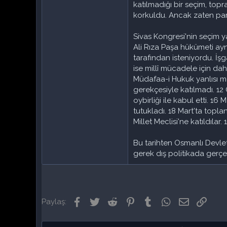
katılmadığı bir seçim, top
korkuldu. Ancak zaten parti
Sivas Kongresi'nin seçim 
Ali Rıza Paşa hükümeti ayn
tarafından isteniyordu. İşg
ise millî mücadele için da
Müdafaa-i Hukuk yanlısı me
gerekçesiyle katılmadı. 12
oybirliği ile kabul etti. 16
tutukladı. 18 Mart'ta topl
Millet Meclisi'ne katıldıla
Bu tarihten Osmanlı Devlet
gerek dış politikada gerçe
Facebook
Twitter
Reddit
Pinterest
Tumblr
WhatsApp
E-posta
Link
Paylaş: