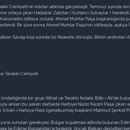
erakki Cemiyeti'nin iktidarı altında gerçekleşti. Temmuz ayında Ar
e ortaya çıkan Halâskâr Zabitan ( Kurtarıcı Subaylar ) Hareketi, 
ükümetini istifaya zorladı. Ahmet Muhtar Paşa başkanlığında part
nilendi. Bir süre sonra Ahmet Muhtar Paşa'nın istifasıyla, açıkça 
lkan Savaşı kısa sürede bir felakete dönüştü. Birbiri ardından Ar
 ve Terakki Cemiyeti
önderliğinde bir grup İttihat ve Terakki fedaisi, Bâb-ı Âli'de bu
 adıyla anılan bu askeri darbede Harbiye Nazırı Nazım Paşa çıka
rildi. Erkân-ı Harbiye Reisi (genelkurmay başkanı) Mahmut Şevket 
yuna sunulan gerekçesi, Bulgar kuşatması altında bulunan Edirne
ı ile Edirne Bulgaristan'a bırakıldı. Ancak Balkan devletleri ken