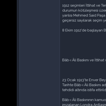
1912 seçimleri İttihat ve T
durumun kötüleşmesi üzerin
yanlısı Mehmed Said Paşa h
geçersiz sayılarak seçim ye
8 Ekim 1912'de başlayan Ba
Bâb-ı Âli Baskını ve İttihat
23 Ocak 1913'te Enver Bey 
Tarihte Bâb-ı Âli Baskını
tehdidi altında istifa etti
Bâb-ı Âli Baskınının kamuo
imzalanan Londra Antlaşmas