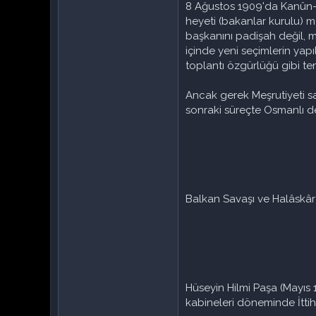
8 Ağustos 1909'da Kanûn-î E
heyeti (bakanlar kurulu) 
başkanını padişah değil, m
içinde yeni seçimlerin yapı
toplantı özgürlüğü gibi t
Ancak gerek Meşrutiyeti sa
sonraki süreçte Osmanlı d
Balkan Savaşı ve Halâskâr
Hüseyin Hilmi Paşa (Mayıs
kabineleri döneminde İttih