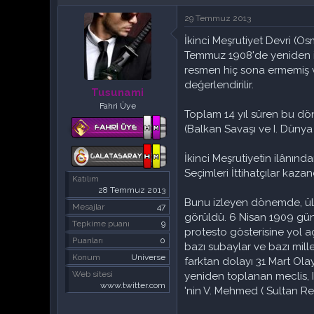
n
ş
29 Temmuz 2013
b
l
u
a
İkinci Meşrutiyet Devri (
y
n
Temmuz 1908'de yeniden il
u
g
resmen hiç sona ermemiş ve
b
ı
a
ç
değerlendirilir.
Tusunami
ş
t
Fahri Üye
l
a
Toplam 14 yıl süren bu dön
a
r
(Balkan Savaşı ve I. Dünya
t
i
a
h
İkinci Meşrutiyetin ilânında
n
i
Seçimleri İttihatçılar kaz
Katılım
28 Temmuz 2013
Bunu izleyen dönemde, ülk
Mesajlar
47
görüldü. 6 Nisan 1909 günü
Tepkime puanı
9
protesto gösterisine yol aç
Puanları
0
bazı subaylar ve bazı mille
Konum
Universe
farktan dolayı 31 Mart Ola
Web sitesi
yeniden toplanan meclis, 
www.twitter.com
'nin V. Mehmed ( Sultan Reş