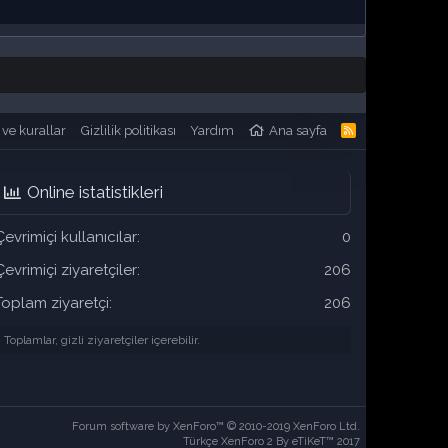
 ve kurallar
Gizlilik politikası
Yardım
Ana sayfa
R
S
S
Online istatistikleri
Çevrimiçi kullanıcılar
0
Çevrimiçi ziyaretçiler
206
Toplam ziyaretçi
206
Toplamlar, gizli ziyaretçiler içerebilir.
Forum software by XenForo™
© 2010-2019 XenForo Ltd.
Türkçe XenForo 2
By eTiKeT™ 2017