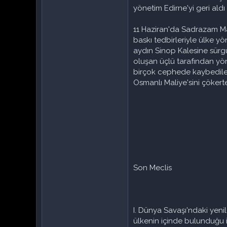
yönetim Edirne'yi geri aldı 
11 Haziran'da Sadrazam Ma
baskı tedbirleriyle ülke yö
aydın Sinop Kalesine sürg
oluşan üçlü tarafından yön
birçok cephede kaybedilen 
Osmanlı Maliye'sini çökert
Son Meclis
I. Dünya Savaşı'ndaki yenil
ülkenin içinde bulunduğu i