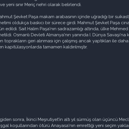
ve yeni sınır Meriç nehri olarak belirlendi.
hmut Şevket Paşa makam arabasının içinde uğradığı bir suikast 
netimi oldukça baskıcı bir sürece girdi. Mahmut Şevket Paşa cinaye
ün edildi. Sait Halim Paşa'nın sadrazamlığı altında, ülke Mehme
etildi. Osmanlı Devleti Almanya'nın yanında I. Dünya Savaşı'na k
toprakların geri alınması için çalışmış ancak yaptıkları ile daha
en kapitülasyonlarda tamamen kaldırılmıştır.
giden sonra, İkinci Meşrutiyet'in altı yıl sürmüş olan üçüncü Mecl
şgal koşullarından ötürü Anayasa'nın emrettiği yeni seçim yaklaşık