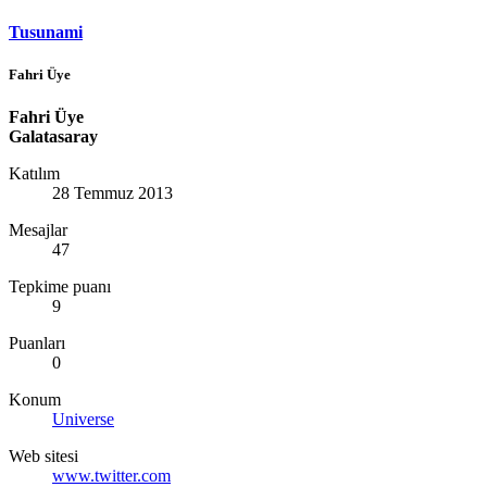
Tusunami
Fahri Üye
Fahri Üye
Galatasaray
Katılım
28 Temmuz 2013
Mesajlar
47
Tepkime puanı
9
Puanları
0
Konum
Universe
Web sitesi
www.twitter.com