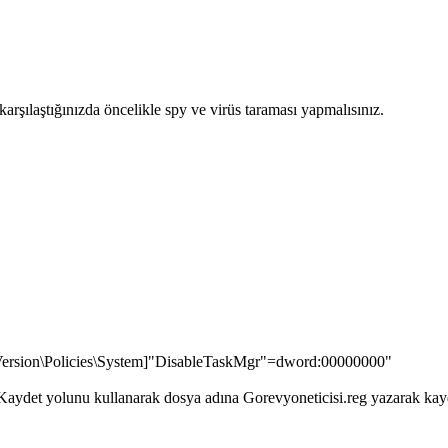
karşılaştığınızda öncelikle spy ve virüs taraması yapmalısınız.
ion\Policies\System]"DisableTaskMgr"=dword:00000000"
Kaydet yolunu kullanarak dosya adına Gorevyoneticisi.reg yazarak kayde