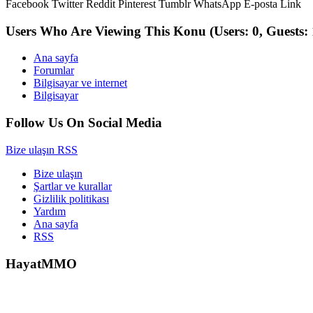
Facebook
Twitter
Reddit
Pinterest
Tumblr
WhatsApp
E-posta
Link
Users Who Are Viewing This Konu
(Users: 0, Guests: 
Ana sayfa
Forumlar
Bilgisayar ve internet
Bilgisayar
Follow Us On Social Media
Bize ulaşın
RSS
Bize ulaşın
Şartlar ve kurallar
Gizlilik politikası
Yardım
Ana sayfa
RSS
HayatMMO