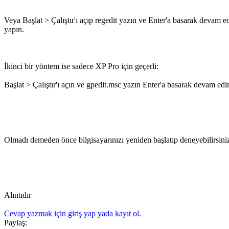
Veya Başlat > Çalıştır'ı açıp regedit yazın ve Enter'a basarak devam e
yapın.
İkinci bir yöntem ise sadece XP Pro için geçerli:
Başlat > Çalıştır'ı açın ve gpedit.msc yazın Enter'a basarak devam edin
Olmadı demeden önce bilgisayarınızı yeniden başlatıp deneyebilirsini
Alıntıdır
Cevap yazmak için giriş yap yada kayıt ol.
Paylaş: