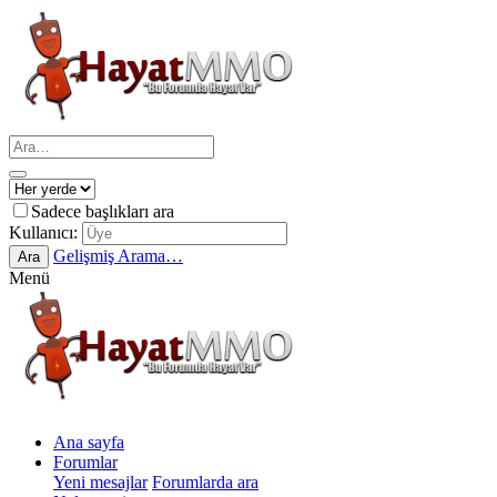
Sadece başlıkları ara
Kullanıcı:
Gelişmiş Arama…
Ara
Menü
Ana sayfa
Forumlar
Yeni mesajlar
Forumlarda ara