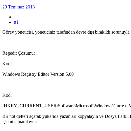
29 Temmuz 2013
#1
Görev yöneticisi, yöneticiniz tarafından devre dışı bırakıldı sorunuyla 
Regedit Çözümü:
Kod:
Windows Registry Editor Version 5.00
Kod:
[HKEY_CURRENT_USER\Software\Microsoft\Windows\Curre ntVers
Bir not defteri açarak yukarıda yazanları kopyalayın ve Dosya Farklı 
işlemi tamamlayın.