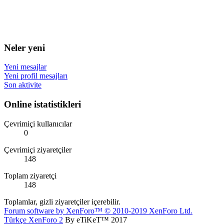
Neler yeni
Yeni mesajlar
Yeni profil mesajları
Son aktivite
Online istatistikleri
Çevrimiçi kullanıcılar
0
Çevrimiçi ziyaretçiler
148
Toplam ziyaretçi
148
Toplamlar, gizli ziyaretçiler içerebilir.
Forum software by XenForo™
© 2010-2019 XenForo Ltd.
Türkçe XenForo 2
By eTiKeT™ 2017