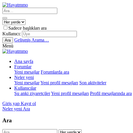
Sadece başlıkları ara
Kullanıcı:
Gelişmiş Arama…
Ara
Menü
Ana sayfa
Forumlar
Yeni mesajlar
Forumlarda ara
Neler yeni
Yeni mesajlar
Yeni profil mesajları
Son aktiviteler
Kullanıcılar
Şu anki ziyaretçiler
Yeni profil mesajları
Profil mesajlarında ara
Giriş yap
Kayıt ol
Neler yeni
Ara
Ara