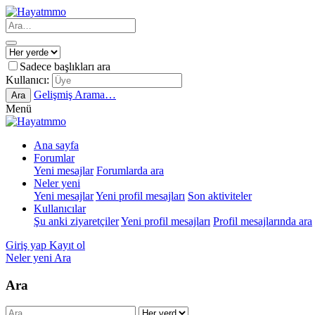
Sadece başlıkları ara
Kullanıcı:
Gelişmiş Arama…
Ara
Menü
Ana sayfa
Forumlar
Yeni mesajlar
Forumlarda ara
Neler yeni
Yeni mesajlar
Yeni profil mesajları
Son aktiviteler
Kullanıcılar
Şu anki ziyaretçiler
Yeni profil mesajları
Profil mesajlarında ara
Giriş yap
Kayıt ol
Neler yeni
Ara
Ara