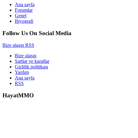
Ana sayfa
Forumlar
Genel
Biyografi
Follow Us On Social Media
Bize ulaşın
RSS
Bize ulaşın
Şartlar ve kurallar
Gizlilik politikası
Yardım
Ana sayfa
RSS
HayatMMO