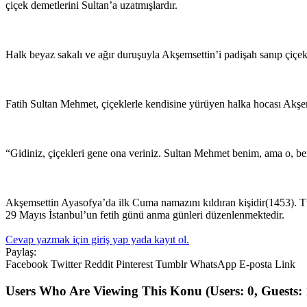
çiçek demetlerini Sultan’a uzatmışlardır.
Halk beyaz sakalı ve ağır duruşuyla Akşemsettin’i padişah sanıp çiçekle
Fatih Sultan Mehmet, çiçeklerle kendisine yürüyen halka hocası Akşem
“Gidiniz, çiçekleri gene ona veriniz. Sultan Mehmet benim, ama o, be
Akşemsettin Ayasofya’da ilk Cuma namazını kıldıran kişidir(1453). Tür
29 Mayıs İstanbul’un fetih günü anma günleri düzenlenmektedir.
Cevap yazmak için giriş yap yada kayıt ol.
Paylaş:
Facebook
Twitter
Reddit
Pinterest
Tumblr
WhatsApp
E-posta
Link
Users Who Are Viewing This Konu
(Users: 0, Guests: 