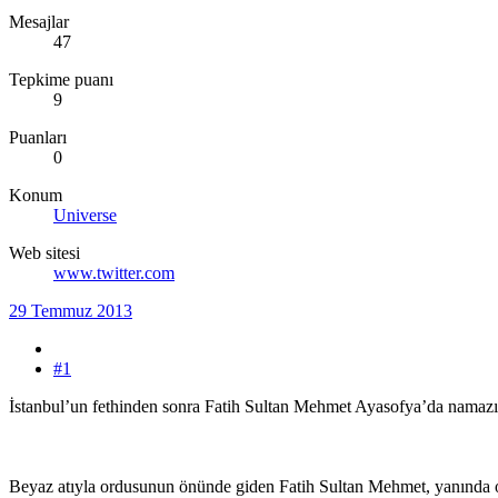
Mesajlar
47
Tepkime puanı
9
Puanları
0
Konum
Universe
Web sitesi
www.twitter.com
29 Temmuz 2013
#1
İstanbul’un fethinden sonra Fatih Sultan Mehmet Ayasofya’da namazın
Beyaz atıyla ordusunun önünde giden Fatih Sultan Mehmet, yanında onu 